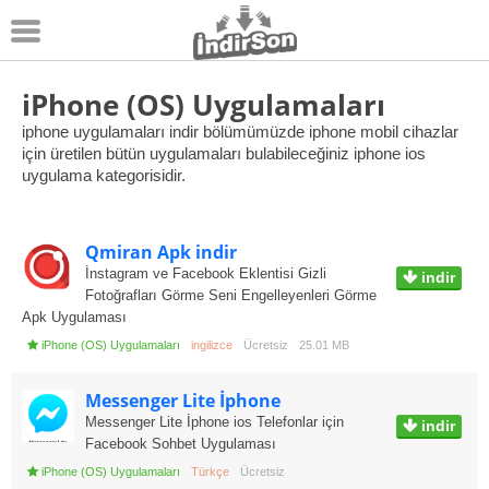
Android
iPhone (OS) Uygulamaları
iphone uygulamaları indir bölümümüzde iphone mobil cihazlar
Pc Oyunları
için üretilen bütün uygulamaları bulabileceğiniz iphone ios
uygulama kategorisidir.
Windows
Android Oyunları
Qmiran Apk indir
Apk Oyunları
İnstagram ve Facebook Eklentisi Gizli
indir
Fotoğrafları Görme Seni Engelleyenleri Görme
Apk Uygulaması
iPhone (OS) Uygulamaları
ingilizce
Ücretsiz
25.01 MB
Messenger Lite İphone
Messenger Lite İphone ios Telefonlar için
indir
Facebook Sohbet Uygulaması
iPhone (OS) Uygulamaları
Türkçe
Ücretsiz