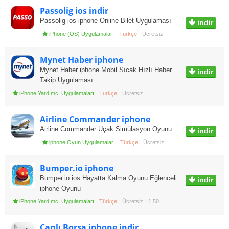
Passolig ios indir
Passolig ios iphone Online Bilet Uygulaması
indir
iPhone (OS) Uygulamaları
Türkçe
Ücretsiz
Mynet Haber iphone
Mynet Haber iphone Mobil Sıcak Hızlı Haber
indir
Takip Uygulaması
iPhone Yardımcı Uygulamaları
Türkçe
Ücretsiz
Airline Commander iphone
Airline Commander Uçak Simülasyon Oyunu
indir
iphone Oyun Uygulamaları
Türkçe
Ücretsiz
Bumper.io iphone
Bumper.io ios Hayatta Kalma Oyunu Eğlenceli
indir
iphone Oyunu
iPhone Yardımcı Uygulamaları
Türkçe
Ücretsiz
1.50
Canlı Borsa iphone indir