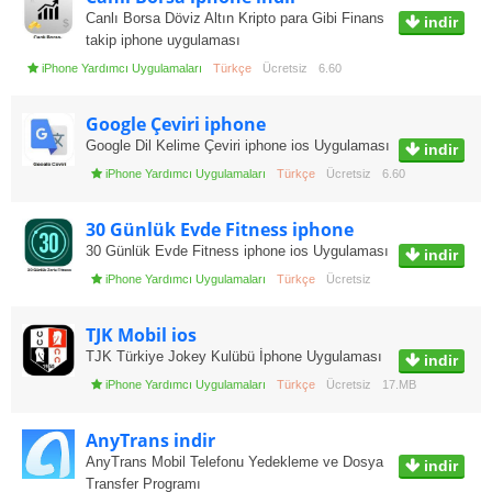
Canlı Borsa Döviz Altın Kripto para Gibi Finans
indir
takip iphone uygulaması
iPhone Yardımcı Uygulamaları
Türkçe
Ücretsiz
6.60
Google Çeviri iphone
Google Dil Kelime Çeviri iphone ios Uygulaması
indir
iPhone Yardımcı Uygulamaları
Türkçe
Ücretsiz
6.60
30 Günlük Evde Fitness iphone
30 Günlük Evde Fitness iphone ios Uygulaması
indir
iPhone Yardımcı Uygulamaları
Türkçe
Ücretsiz
TJK Mobil ios
TJK Türkiye Jokey Kulübü İphone Uygulaması
indir
iPhone Yardımcı Uygulamaları
Türkçe
Ücretsiz
17.MB
AnyTrans indir
AnyTrans Mobil Telefonu Yedekleme ve Dosya
indir
Transfer Programı