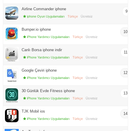
Airline Commander iphone
9
iphone Oyun Uygulamaları
Türkçe
Ücretsiz
Bumper.io iphone
10
iPhone Yardımcı Uygulamaları
Türkçe
Ücretsiz
Canlı Borsa iphone indir
11
iPhone Yardımcı Uygulamaları
Türkçe
Ücretsiz
Google Çeviri iphone
12
iPhone Yardımcı Uygulamaları
Türkçe
Ücretsiz
30 Günlük Evde Fitness iphone
13
iPhone Yardımcı Uygulamaları
Türkçe
Ücretsiz
TJK Mobil ios
14
iPhone Yardımcı Uygulamaları
Türkçe
Ücretsiz