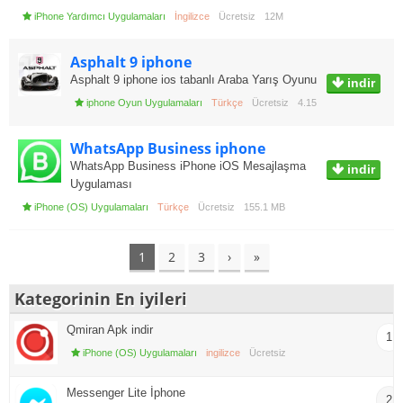
iPhone Yardımcı Uygulamaları
İngilizce
Ücretsiz
12M
Asphalt 9 iphone
Asphalt 9 iphone ios tabanlı Araba Yarış Oyunu
indir
iphone Oyun Uygulamaları
Türkçe
Ücretsiz
4.15
WhatsApp Business iphone
WhatsApp Business iPhone iOS Mesajlaşma
indir
Uygulaması
iPhone (OS) Uygulamaları
Türkçe
Ücretsiz
155.1 MB
1
2
3
›
»
Kategorinin En iyileri
Qmiran Apk indir
1
iPhone (OS) Uygulamaları
ingilizce
Ücretsiz
Messenger Lite İphone
2