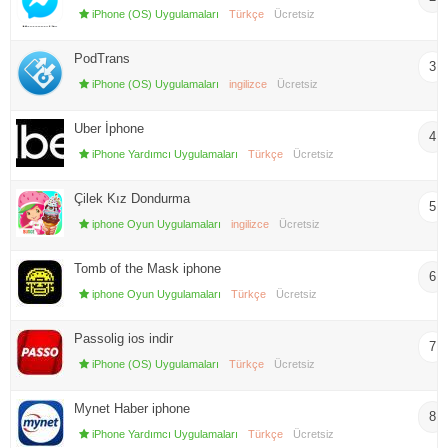
iPhone (OS) Uygulamaları
Türkçe
Ücretsiz
PodTrans
3
iPhone (OS) Uygulamaları
ingilizce
Ücretsiz
Uber İphone
4
iPhone Yardımcı Uygulamaları
Türkçe
Ücretsiz
Çilek Kız Dondurma
5
iphone Oyun Uygulamaları
ingilizce
Ücretsiz
Tomb of the Mask iphone
6
iphone Oyun Uygulamaları
Türkçe
Ücretsiz
Passolig ios indir
7
iPhone (OS) Uygulamaları
Türkçe
Ücretsiz
Mynet Haber iphone
8
iPhone Yardımcı Uygulamaları
Türkçe
Ücretsiz