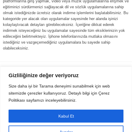
platformlarına giriş yapmak, video veya müzik uygulamalarına erişmek ve
eğitiminizi sürdürmenizi sağlayacak dil ve sözlük uygulamalarına sahip
olmak istediğinizde ücretsiz olarak indirme işlemlerini başlatabilirsiniz. Bu
kategoride yer alacak olan uygulamalar sayesinde her alanda işinizi
kolaylaştıracak detayları görebileceksiniz. İçeriğine dikkat ederek
indirmek isteyeceğiniz bu uygulamalar sayesinde tüm eksiklerinizin yok
edileceğini belirtmekteyiz. İphone telefonlarınızda mutlaka olmasını
istediğiniz ve vazgeçemediğiniz uygulamalara bu sayede sahip
olabileceksiniz.
Gezi Seyahat
indirvip apk
Gizliliğinize değer veriyoruz
Youtube
Rss
Size daha iyi bir Tarama deneyimi sunabilmek için web
sitemizde çerezler kullanıyoruz. Detaylı bilgi için Çerez
Sitemizden Son sürüm Program, Android Uygulama, Android Oyun, Apk
Politikası sayfamızı inceleyebilirsiniz.
Dosyalarını indirip güvenle bilgisayar ve cep telefonlarınızda kullanabilirsiniz.
İletişim için bizlere kasvax[@]hotmail.com adresinden ulaşabilirsiniz.
Tüm hakları saklıdır © 2014 - 2020 İzinsiz ve kaynak gösterilmeden alıntı
Kabul Et
yapılamaz.
Ayarlar