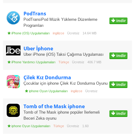
PodTrans
PodTransiPod Müzik Yükleme Düzenleme
indir
Programları
iPhone (OS) Uygulamaları
ingilizce
Ücretsiz
14.64 MB
Uber İphone
Uber iPhone (iOS) Taksi Çağırma Uygulaması
indir
iPhone Yardımcı Uygulamaları
Türkçe
Ücretsiz
406.7 MB
Çilek Kız Dondurma
Çocuklar için iphone Çilek Kız Dondurma Oyunu
indir
iphone Oyun Uygulamaları
ingilizce
Ücretsiz
Tomb of the Mask iphone
Tomb of The Mask iphone popüler İlerlemeli
indir
Beceri Zeka oyunu
iphone Oyun Uygulamaları
Türkçe
Ücretsiz
1.60