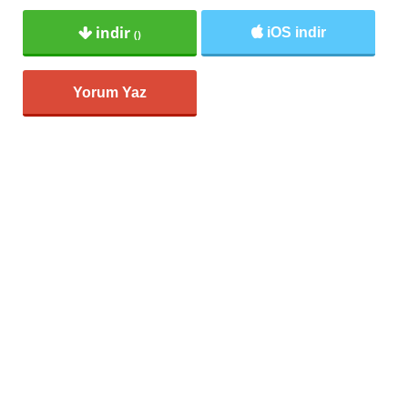
indir
iOS indir
()
Yorum Yaz