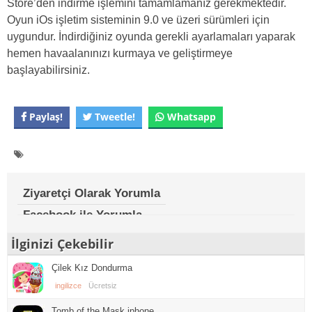
Store’den indirme işlemini tamamlamanız gerekmektedir.
Oyun iOs işletim sisteminin 9.0 ve üzeri sürümleri için
uygundur. İndirdiğiniz oyunda gerekli ayarlamaları yaparak
hemen havaalanınızı kurmaya ve geliştirmeye
başlayabilirsiniz.
Paylaş!
Tweetle!
Whatsapp
Ziyaretçi Olarak Yorumla
Facebook ile Yorumla
İlginizi Çekebilir
Çilek Kız Dondurma
ingilizce
Ücretsiz
Tomb of the Mask iphone