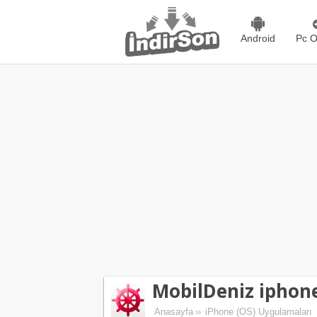
Android
Pc O
MobilDeniz iphon
Anasayfa
››
iPhone (OS) Uygulamaları