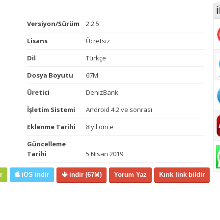
İ
Versiyon/Sürüm
2.2.5
Lisans
Ücretsiz
Dil
Türkçe
Dosya Boyutu
67M
Üretici
DenizBank
İşletim Sistemi
Android 4.2 ve sonrası
Eklenme Tarihi
8 yıl önce
Güncelleme
Tarihi
5 Nisan 2019
r
iOS indir
indir
(67M)
Yorum Yaz
Kırık link bildir