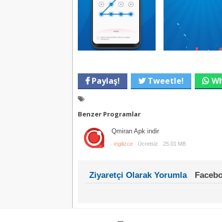
Paylaş!
Tweetle!
Wh
Benzer Programlar
Qmiran Apk indir
ingilizce
Ücretsiz
25.01 MB
Ziyaretçi Olarak Yorumla
Facebo