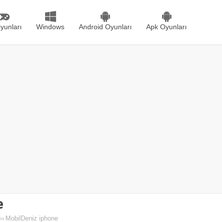
yunları
Windows
Android Oyunları
Apk Oyunları
e
››
MobilDeniz iphone