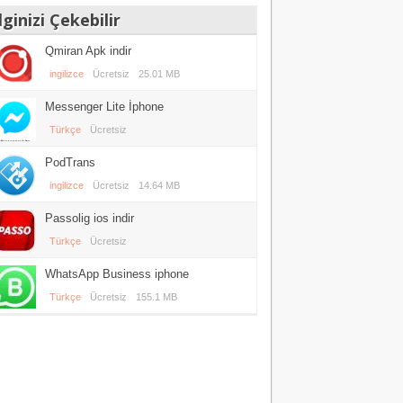
lginizi Çekebilir
Qmiran Apk indir
ingilizce
Ücretsiz
25.01 MB
Messenger Lite İphone
Türkçe
Ücretsiz
PodTrans
ingilizce
Ücretsiz
14.64 MB
Passolig ios indir
Türkçe
Ücretsiz
WhatsApp Business iphone
Türkçe
Ücretsiz
155.1 MB