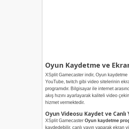
Oyun Kaydetme ve Ekra
XSplit Gamecaster indir, Oyun kaydetme
YouTube, twitch gibi video sitelerinin ek
programıdır. Bilgisayar ile internet arasın
akış hızını ayarlayarak kaliteli video çek
hizmet vermektedir.
Oyun Videosu Kaydet ve Canlı Y
XSplit Gamecaster
Oyun kaydetme pro
kaydedebilir, canlı yayın yaparak ekran 