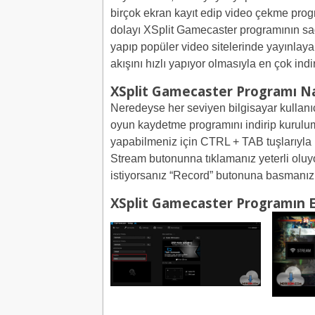
birçok ekran kayıt edip video çekme progra
dolayı XSplit Gamecaster programının sağl
yapıp popüler video sitelerinde yayınlay
akışını hızlı yapıyor olmasıyla en çok indi
XSplit Gamecaster Programı Nası
Neredeyse her seviyen bilgisayar kullanı
oyun kaydetme programını indirip kurulumu
yapabilmeniz için CTRL + TAB tuşlarıyla ka
Stream butonunna tıklamanız yeterli olu
istiyorsanız “Record” butonuna basmanız y
XSplit Gamecaster Programın 