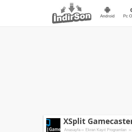
Android
Pc O
XSplit Gamecaste
Anasayfa
››
Ekran Kayıt Programları
››