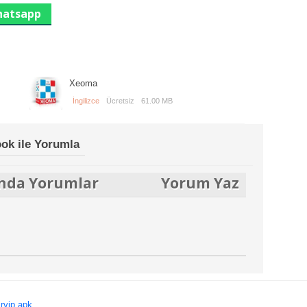
atsapp
Xeoma
İngilizce
Ücretsiz
61.00 MB
ok ile Yorumla
ında Yorumlar
Yorum Yaz
irvip apk