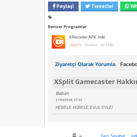
Paylaş!
Tweetle!
Wh
Benzer Programlar
XRecorder APK indir
ingilizce
Ücretsiz
15.9 MB
Ziyaretçi Olarak Yorumla
Facebo
XSplit Gamecaster Hakk
Baban
17/03/2018, 17:22
HEBELE HÜBELE EVLE EVLE!
Gezi Seyahat
ind