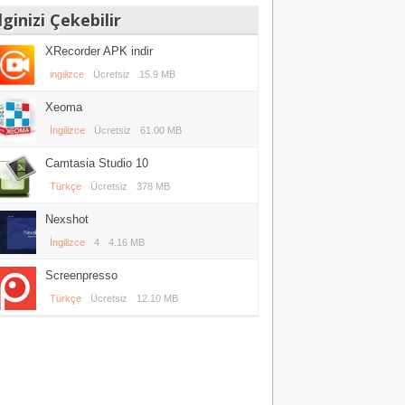
lginizi Çekebilir
XRecorder APK indir
ingilizce
Ücretsiz
15.9 MB
Xeoma
İngilizce
Ücretsiz
61.00 MB
Camtasia Studio 10
Türkçe
Ücretsiz
378 MB
Nexshot
İngilizce
4
4.16 MB
Screenpresso
Türkçe
Ücretsiz
12.10 MB