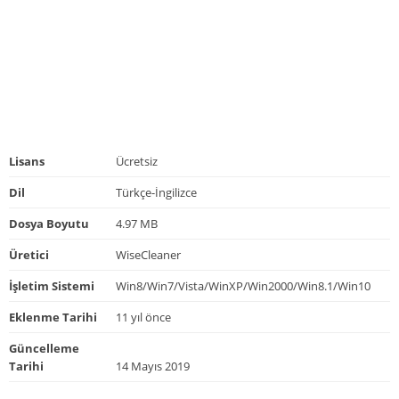
Lisans
Ücretsiz
Dil
Türkçe-İngilizce
Dosya Boyutu
4.97 MB
Üretici
WiseCleaner
İşletim Sistemi
Win8/Win7/Vista/WinXP/Win2000/Win8.1/Win10
Eklenme Tarihi
11 yıl önce
Güncelleme
Tarihi
14 Mayıs 2019