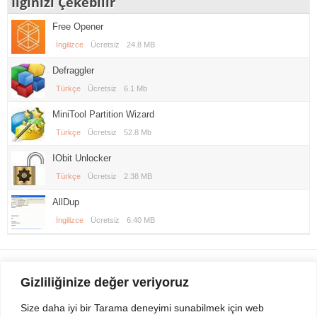
İlginizi Çekebilir
Free Opener
İngilizce
Ücretsiz
24.8 MB
Defraggler
Türkçe
Ücretsiz
6.1 Mb
MiniTool Partition Wizard
Türkçe
Ücretsiz
52.8 Mb
IObit Unlocker
Türkçe
Ücretsiz
2.38 MB
AllDup
İngilizce
Ücretsiz
6.40 MB
Gezi Seyahat
indirvip apk
Gizliliğinize değer veriyoruz
Youtube
Rss
Size daha iyi bir Tarama deneyimi sunabilmek için web