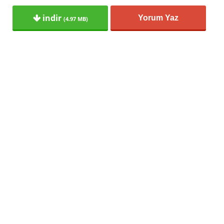
indir
Yorum Yaz
(4.97 MB)