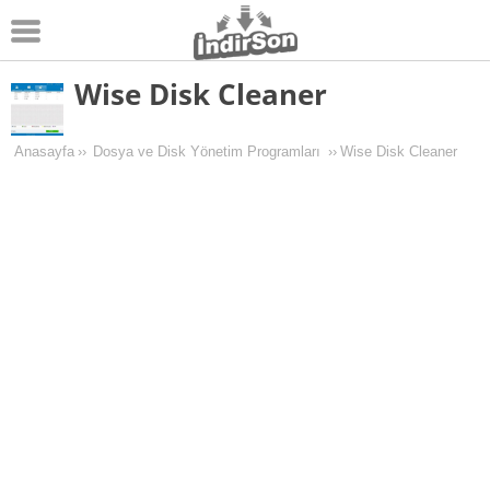
Wise Disk Cleaner
Android
Pc Oyunları
Anasayfa
››
Dosya ve Disk Yönetim Programları
››
Wise Disk Cleaner
Windows
Android Oyunları
Apk Oyunları