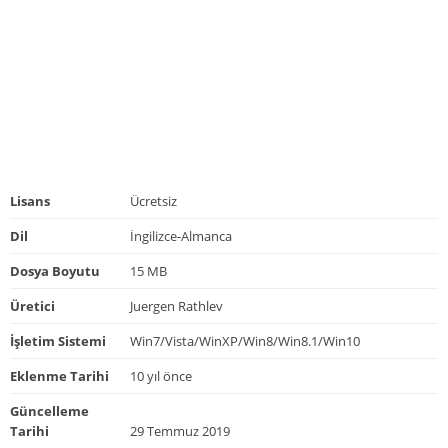
Lisans
Ücretsiz
Dil
İngilizce-Almanca
Dosya Boyutu
15 MB
Üretici
Juergen Rathlev
İşletim Sistemi
Win7/Vista/WinXP/Win8/Win8.1/Win10
Eklenme Tarihi
10 yıl önce
Güncelleme
Tarihi
29 Temmuz 2019