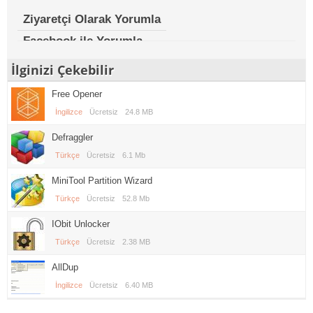
Ziyaretçi Olarak Yorumla
Facebook ile Yorumla
İlginizi Çekebilir
Free Opener
İngilizce
Ücretsiz
24.8 MB
Defraggler
Türkçe
Ücretsiz
6.1 Mb
MiniTool Partition Wizard
Türkçe
Ücretsiz
52.8 Mb
IObit Unlocker
Türkçe
Ücretsiz
2.38 MB
AllDup
İngilizce
Ücretsiz
6.40 MB