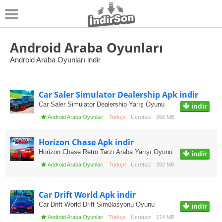
Android
Android Araba Oyunları
Android Araba Oyunları indir
Pc Oyunları
Windows
Car Saler Simulator Dealership Apk indir
Android Oyunları
Car Saler Simulator Dealership Yarış Oyunu
indir
Android Araba Oyunları
Türkçe
Ücretsiz
266 MB
Apk Oyunları
Horizon Chase Apk indir
Horizon Chase Retro Tarzı Araba Yarışı Oyunu
indir
Android Araba Oyunları
Türkçe
Ücretsiz
392 MB
Car Drift World Apk indir
Car Drift World Drift Simülasyonu Oyunu
indir
Android Araba Oyunları
Türkçe
Ücretsiz
174 MB