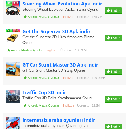
Steering Wheel Evolution Apk indir
Steering Wheel Evolution Araba Yarışı Oyunu
indir
Android Araba Oyunları
İngilizce
Ücretsiz
165.7M
Get the Supercar 3D Apk indir
Get the Supercar 3D Lüks Arabalara Binme
indir
Oyunu
Android Araba Oyunları
İngilizce
Ücretsiz
138.9 MB
GT Car Stunt Master 3D Apk indir
GT Car Stunt Master 3D Yarış Oyunu
indir
Android Araba Oyunları
İngilizce
Ücretsiz
100.0 MB
Traffic Cop 3D indir
Traffic Cop 3D Polis Kovalamacası Oyunu
indir
Android Araba Oyunları
İngilizce
Ücretsiz
192M
Internetsiz araba oyunları indir
Internetsiz araba oyunları Çevirimiçi ve
indir