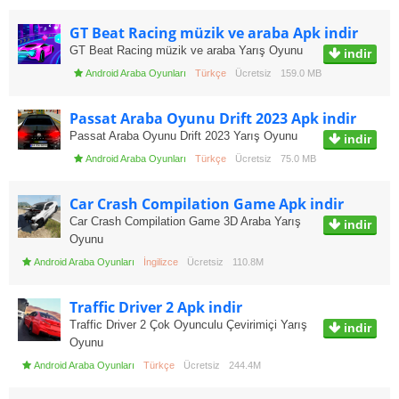
GT Beat Racing müzik ve araba Apk indir
GT Beat Racing müzik ve araba Yarış Oyunu
indir
Android Araba Oyunları
Türkçe
Ücretsiz
159.0 MB
Passat Araba Oyunu Drift 2023 Apk indir
Passat Araba Oyunu Drift 2023 Yarış Oyunu
indir
Android Araba Oyunları
Türkçe
Ücretsiz
75.0 MB
Car Crash Compilation Game Apk indir
Car Crash Compilation Game 3D Araba Yarış
indir
Oyunu
Android Araba Oyunları
İngilizce
Ücretsiz
110.8M
Traffic Driver 2 Apk indir
Traffic Driver 2 Çok Oyunculu Çevirimiçi Yarış
indir
Oyunu
Android Araba Oyunları
Türkçe
Ücretsiz
244.4M