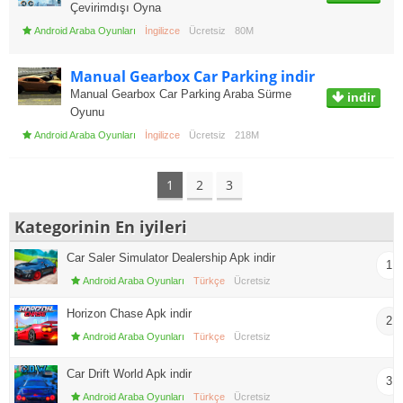
Çevirimdışı Oyna
Android Araba Oyunları
İngilizce
Ücretsiz
80M
Manual Gearbox Car Parking indir
Manual Gearbox Car Parking Araba Sürme
indir
Oyunu
Android Araba Oyunları
İngilizce
Ücretsiz
218M
1
2
3
Kategorinin En iyileri
Car Saler Simulator Dealership Apk indir
1
Android Araba Oyunları
Türkçe
Ücretsiz
Horizon Chase Apk indir
2
Android Araba Oyunları
Türkçe
Ücretsiz
Car Drift World Apk indir
3
Android Araba Oyunları
Türkçe
Ücretsiz