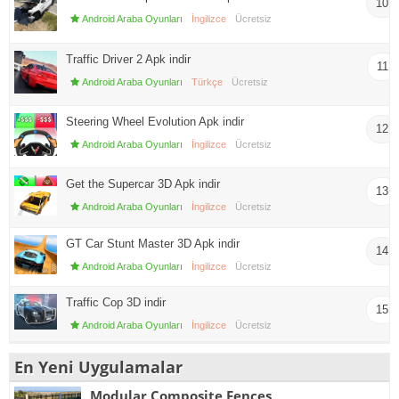
10
Android Araba Oyunları
İngilizce
Ücretsiz
Traffic Driver 2 Apk indir
11
Android Araba Oyunları
Türkçe
Ücretsiz
Steering Wheel Evolution Apk indir
12
Android Araba Oyunları
İngilizce
Ücretsiz
Get the Supercar 3D Apk indir
13
Android Araba Oyunları
İngilizce
Ücretsiz
GT Car Stunt Master 3D Apk indir
14
Android Araba Oyunları
İngilizce
Ücretsiz
Traffic Cop 3D indir
15
Android Araba Oyunları
İngilizce
Ücretsiz
En Yeni Uygulamalar
Modular Composite Fences