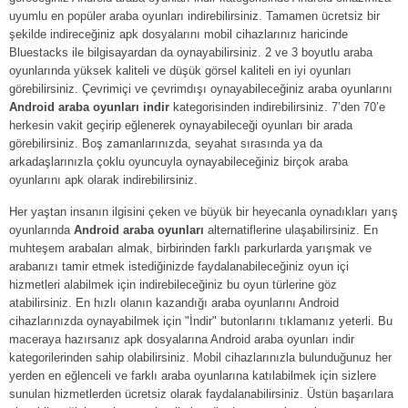
uyumlu en popüler araba oyunları indirebilirsiniz. Tamamen ücretsiz bir
şekilde indireceğiniz apk dosyalarını mobil cihazlarınız haricinde
Bluestacks ile bilgisayardan da oynayabilirsiniz. 2 ve 3 boyutlu araba
oyunlarında yüksek kaliteli ve düşük görsel kaliteli en iyi oyunları
görebilirsiniz. Çevrimiçi ve çevrimdışı oynayabileceğiniz araba oyunlarını
Android araba oyunları indir
kategorisinden indirebilirsiniz. 7’den 70’e
herkesin vakit geçirip eğlenerek oynayabileceği oyunları bir arada
görebilirsiniz. Boş zamanlarınızda, seyahat sırasında ya da
arkadaşlarınızla çoklu oyuncuyla oynayabileceğiniz birçok araba
oyunlarını apk olarak indirebilirsiniz.
Her yaştan insanın ilgisini çeken ve büyük bir heyecanla oynadıkları yarış
oyunlarında
Android araba oyunları
alternatiflerine ulaşabilirsiniz. En
muhteşem arabaları almak, birbirinden farklı parkurlarda yarışmak ve
arabanızı tamir etmek istediğinizde faydalanabileceğiniz oyun içi
hizmetleri alabilmek için indirebileceğiniz bu oyun türlerine göz
atabilirsiniz. En hızlı olanın kazandığı araba oyunlarını Android
cihazlarınızda oynayabilmek için "İndir" butonlarını tıklamanız yeterli. Bu
maceraya hazırsanız apk dosyalarına Android araba oyunları indir
kategorilerinden sahip olabilirsiniz. Mobil cihazlarınızla bulunduğunuz her
yerden en eğlenceli ve farklı araba oyunlarına katılabilmek için sizlere
sunulan hizmetlerden ücretsiz olarak faydalanabilirsiniz. Üstün başarılara