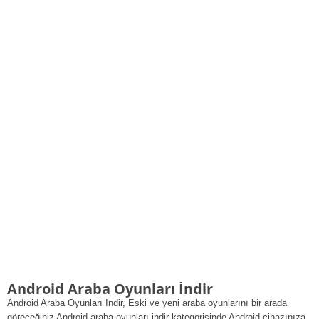
Android Araba Oyunları İndir
Android Araba Oyunları İndir, Eski ve yeni araba oyunlarını bir arada
göreceğiniz Android araba oyunları indir kategorisinde Android cihazınıza