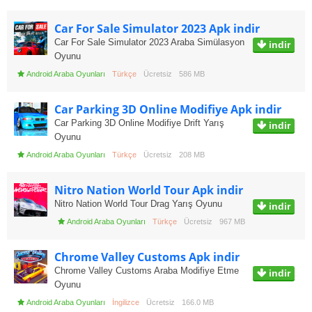
Car For Sale Simulator 2023 Apk indir
Car For Sale Simulator 2023 Araba Simülasyon
indir
Oyunu
Android Araba Oyunları
Türkçe
Ücretsiz
586 MB
Car Parking 3D Online Modifiye Apk indir
Car Parking 3D Online Modifiye Drift Yarış
indir
Oyunu
Android Araba Oyunları
Türkçe
Ücretsiz
208 MB
Nitro Nation World Tour Apk indir
Nitro Nation World Tour Drag Yarış Oyunu
indir
Android Araba Oyunları
Türkçe
Ücretsiz
967 MB
Chrome Valley Customs Apk indir
Chrome Valley Customs Araba Modifiye Etme
indir
Oyunu
Android Araba Oyunları
İngilizce
Ücretsiz
166.0 MB