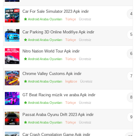
Car For Sale Simulator 2023 Apk indir
4
Android Araba Oyunları
Türkçe
Ücretsiz
Car Parking 3D Online Modifiye Apk indir
5
Android Araba Oyunları
Türkçe
Ücretsiz
Nitro Nation World Tour Apk indir
6
Android Araba Oyunları
Türkçe
Ücretsiz
Chrome Valley Customs Apk indir
7
Android Araba Oyunları
İngilizce
Ücretsiz
GT Beat Racing müzik ve araba Apk indir
8
Android Araba Oyunları
Türkçe
Ücretsiz
Passat Araba Oyunu Drift 2023 Apk indir
9
Android Araba Oyunları
Türkçe
Ücretsiz
Car Crash Compilation Game Apk indir