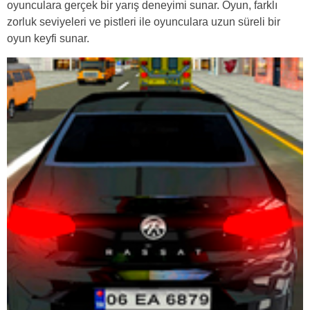
oyunculara gerçek bir yarış deneyimi sunar. Oyun, farklı
zorluk seviyeleri ve pistleri ile oyunculara uzun süreli bir
oyun keyfi sunar.