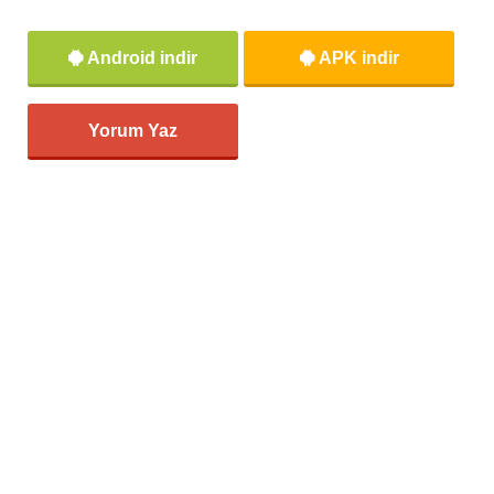
Android indir
APK indir
Yorum Yaz