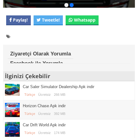
Paylaş!
Tweetle!
Whatsapp
Ziyaretçi Olarak Yorumla
Facebook ile Yorumla
İlginizi Çekebilir
Car Saler Simulator Dealership Apk indir
Türkçe
Ücretsiz
266 MB
Horizon Chase Apk indir
Türkçe
Ücretsiz
392 MB
Car Drift World Apk indir
Türkçe
Ücretsiz
174 MB