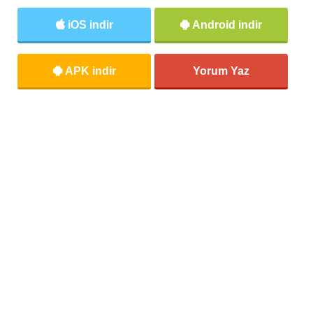
iOS indir
Android indir
APK indir
Yorum Yaz