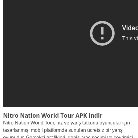
Nitro Nation World Tour APK indir
Nitro Nation World Tour, hız ve yarış tutkunu oyuncular için
tasarlanmış, mobil platformda sunulan ücretsiz bir yarış
oyunudur. Gerçekçi grafikleri, geniş araç seçimi ve çevrimiçi