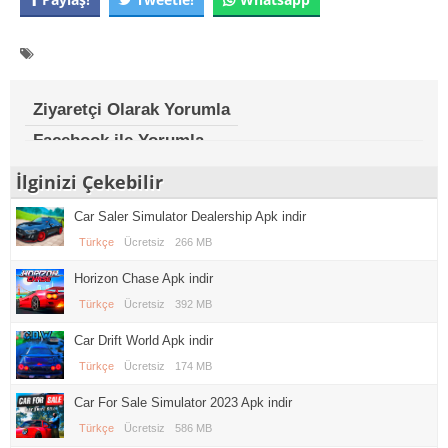
Ziyaretçi Olarak Yorumla
Facebook ile Yorumla
İlginizi Çekebilir
Car Saler Simulator Dealership Apk indir
Türkçe
Ücretsiz
266 MB
Horizon Chase Apk indir
Türkçe
Ücretsiz
392 MB
Car Drift World Apk indir
Türkçe
Ücretsiz
174 MB
Car For Sale Simulator 2023 Apk indir
Türkçe
Ücretsiz
586 MB