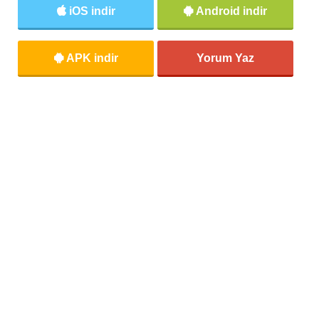
iOS indir
Android indir
APK indir
Yorum Yaz