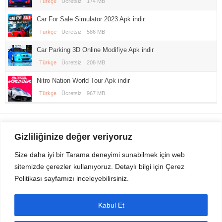
Türkçe
Ücretsiz
174 MB
Car For Sale Simulator 2023 Apk indir
Türkçe
Ücretsiz
586 MB
Car Parking 3D Online Modifiye Apk indir
Türkçe
Ücretsiz
208 MB
Nitro Nation World Tour Apk indir
Türkçe
Ücretsiz
967 MB
Gezi Seyahat
indirvip apk
Gizliliğinize değer veriyoruz
Youtube
Rss
Size daha iyi bir Tarama deneyimi sunabilmek için web
sitemizde çerezler kullanıyoruz. Detaylı bilgi için Çerez
Sitemizden Son sürüm Program, Android Uygulama, Android Oyun, Apk
Politikası sayfamızı inceleyebilirsiniz.
Dosyalarını indirip güvenle bilgisayar ve cep telefonlarınızda kullanabilirsiniz.
İletişim için bizlere kasvax[@]hotmail.com adresinden ulaşabilirsiniz.
Tüm hakları saklıdır © 2014 - 2020 İzinsiz ve kaynak gösterilmeden alıntı
Kabul Et
yapılamaz.