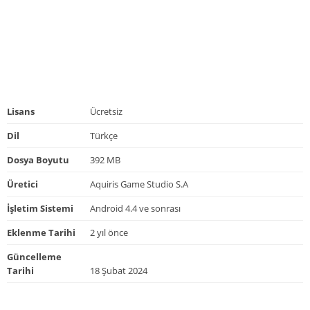
Lisans
Ücretsiz
Dil
Türkçe
Dosya Boyutu
392 MB
Üretici
Aquiris Game Studio S.A
İşletim Sistemi
Android 4.4 ve sonrası
Eklenme Tarihi
2 yıl önce
Güncelleme
Tarihi
18 Şubat 2024