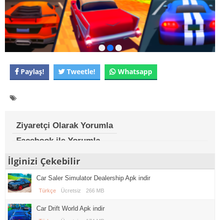
Paylaş!
Tweetle!
Whatsapp
Ziyaretçi Olarak Yorumla
Facebook ile Yorumla
İlginizi Çekebilir
Car Saler Simulator Dealership Apk indir
Türkçe
Ücretsiz
266 MB
Car Drift World Apk indir