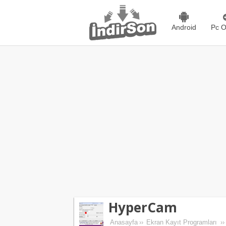
Android
Pc O
HyperCam
Anasayfa
››
Ekran Kayıt Programları
››