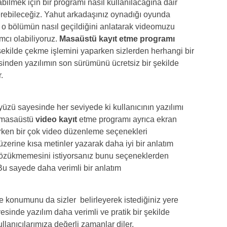
ilmek için bir programı nasıl kullanılacağına dair
rebileceğiz. Yahut arkadaşınız oynadığı oyunda
o bölümün nasıl geçildiğini anlatarak videomuzu
mcı olabiliyoruz.
Masaüstü kayıt etme programı
r şekilde çekme işlemini yaparken sizlerden herhangi bir
sinden yazılımın son sürümünü ücretsiz bir şekilde
.
üzü sayesinde her seviyede ki kullanıcının yazılımı
z masaüstü
video kayıt
etme programı ayrıca ekran
rirken bir çok video düzenleme seçenekleri
zerine kısa metinler yazarak daha iyi bir anlatım
 gözükmemesini istiyorsanız bunu seçeneklerden
Bu sayede daha verimli bir anlatım
e konumunu da sizler belirleyerek istediğiniz yere
esinde yazılım daha verimli ve pratik bir şekilde
ullanıcılarımıza değerli zamanlar diler.