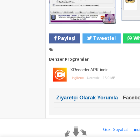
Paylaş!
Tweetle!
Wh
Benzer Programlar
XRecorder APK indir
ingilizce
Ücretsiz
15.9 MB
Ziyaretçi Olarak Yorumla
Facebo
Gezi Seyahat
ind