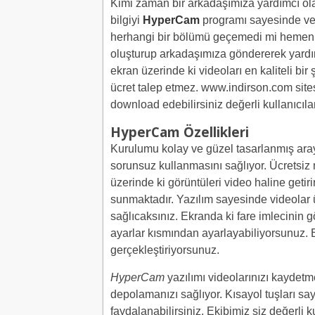
Kimi zaman bir arkadaşımıza yardımcı olab
bilgiyi
HyperCam
programı sayesinde ve
herhangi bir bölümü geçemedi mi hemen 
oluşturup arkadaşımıza göndererek yardı
ekran üzerinde ki videoları en kaliteli bi
ücret talep etmez. www.indirson.com site
download edebilirsiniz değerli kullanıcılar
HyperCam Özellikleri
Kurulumu kolay ve güzel tasarlanmış aray
sorunsuz kullanmasını sağlıyor. Ücretsi
üzerinde ki görüntüleri video haline geti
sunmaktadır. Yazılım sayesinde videolar ü
sağlıcaksınız. Ekranda ki fare imlecinin
ayarlar kısmından ayarlayabiliyorsunuz. 
gerçekleştiriyorsunuz.
HyperCam
yazılımı videolarınızı kaydetm
depolamanızı sağlıyor. Kısayol tuşları say
faydalanabilirsiniz. Ekibimiz siz değerli k