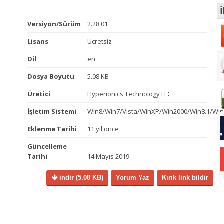
İ
Versiyon/Sürüm
2.28.01
Lisans
Ücretsiz
Dil
en
Dosya Boyutu
5.08 KB
Üretici
Hyperionics Technology LLC
İşletim Sistemi
Win8/Win7/Vista/WinXP/Win2000/Win8.1/Wi
Eklenme Tarihi
11 yıl önce
Güncelleme
Tarihi
14 Mayıs 2019
indir
(5.08 KB)
Yorum Yaz
Kırık link bildir