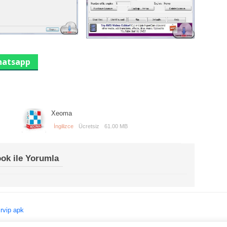
atsapp
Xeoma
İngilizce
Ücretsiz
61.00 MB
ok ile Yorumla
irvip apk