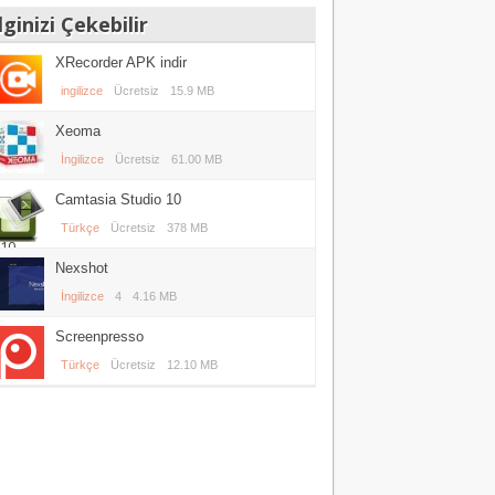
lginizi Çekebilir
XRecorder APK indir
ingilizce
Ücretsiz
15.9 MB
Xeoma
İngilizce
Ücretsiz
61.00 MB
Camtasia Studio 10
Türkçe
Ücretsiz
378 MB
n10
Nexshot
İngilizce
4
4.16 MB
Screenpresso
Türkçe
Ücretsiz
12.10 MB