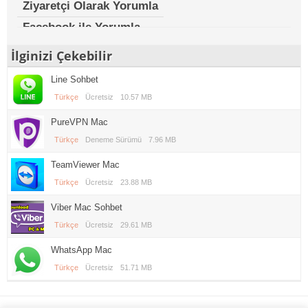
Ziyaretçi Olarak Yorumla
Facebook ile Yorumla
İlginizi Çekebilir
Line Sohbet
Türkçe
Ücretsiz
10.57 MB
PureVPN Mac
Türkçe
Deneme Sürümü
7.96 MB
TeamViewer Mac
Türkçe
Ücretsiz
23.88 MB
Viber Mac Sohbet
Türkçe
Ücretsiz
29.61 MB
WhatsApp Mac
Türkçe
Ücretsiz
51.71 MB