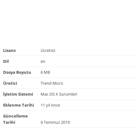
Lisans
Ücretsiz
Dil
en
Dosya Boyutu
6 MB
Üretici
Trend Micro
İşletim Sistemi
Mac OS X Sürümleri
Eklenme Tarihi
11 yıl önce
Güncelleme
Tarihi
6 Temmuz 2019