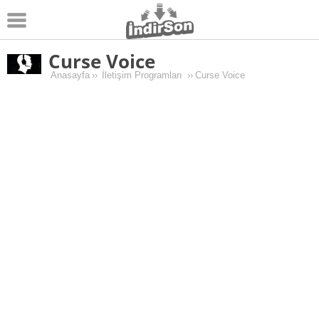
Curse Voice
Android
Anasayfa
››
İletişim Programları
››
Curse Voice
Pc Oyunları
Windows
Android Oyunları
Apk Oyunları