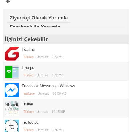
Ziyaretçi Olarak Yorumla
Facebook ile Yorumla
İlginizi Çekebilir
Foxmail
Türkçe
Ücretsiz
2.23 MB
Line pc
Türkçe
Ücretsiz
2.72 MB
Facebook Messenger Windows
İngilizce
Ücretsiz
66.00 MB
Trillian
Türkçe
Ücretsiz
19.15 MB
TicToc pc
Türkçe
Ücretsiz
5.76 MB