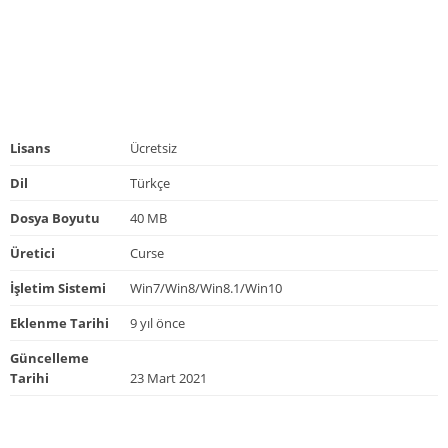
Lisans
Ücretsiz
Dil
Türkçe
Dosya Boyutu
40 MB
Üretici
Curse
İşletim Sistemi
Win7/Win8/Win8.1/Win10
Eklenme Tarihi
9 yıl önce
Güncelleme
Tarihi
23 Mart 2021