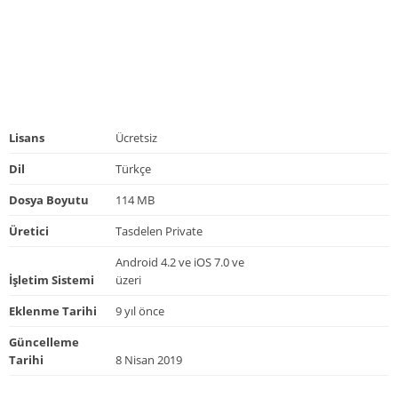
Lisans
Ücretsiz
Dil
Türkçe
Dosya Boyutu
114 MB
Üretici
Tasdelen Private
Android 4.2 ve iOS 7.0 ve
İşletim Sistemi
üzeri
Eklenme Tarihi
9 yıl önce
Güncelleme
Tarihi
8 Nisan 2019