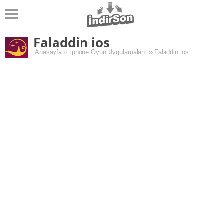
Faladdin ios
Android
Anasayfa
››
iphone Oyun Uygulamaları
››
Faladdin ios
Pc Oyunları
Windows
Android Oyunları
Apk Oyunları