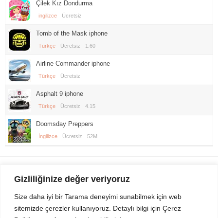
Çilek Kız Dondurma
ingilizce
Ücretsiz
Tomb of the Mask iphone
Türkçe
Ücretsiz
1.60
Airline Commander iphone
Türkçe
Ücretsiz
Asphalt 9 iphone
Türkçe
Ücretsiz
4.15
Doomsday Preppers
İngilizce
Ücretsiz
52M
Gezi Seyahat
indirvip apk
Gizliliğinize değer veriyoruz
Youtube
Rss
Size daha iyi bir Tarama deneyimi sunabilmek için web
sitemizde çerezler kullanıyoruz. Detaylı bilgi için Çerez
Sitemizden Son sürüm Program, Android Uygulama, Android Oyun, Apk