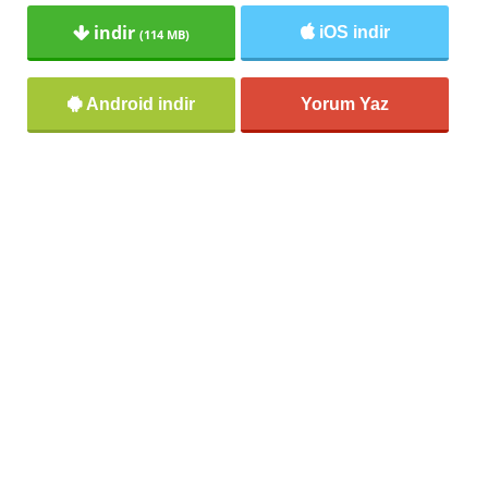
indir
iOS indir
(114 MB)
Android indir
Yorum Yaz