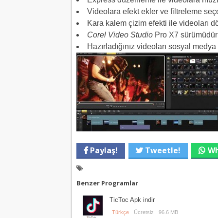
Videolara efekt ekler ve filtreleme se
Kara kalem çizim efekti ile videoları d
Corel Video Studio
Pro X7 sürümüdür
Hazırladığınız videoları sosyal medya 
Paylaş!
Tweetle!
Wh
Benzer Programlar
TicToc Apk indir
Türkçe
Ücretsiz
96.6 MB