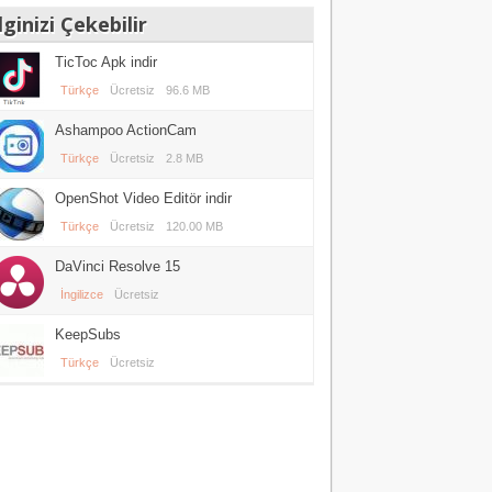
lginizi Çekebilir
TicToc Apk indir
Türkçe
Ücretsiz
96.6 MB
Ashampoo ActionCam
Türkçe
Ücretsiz
2.8 MB
OpenShot Video Editör indir
Türkçe
Ücretsiz
120.00 MB
DaVinci Resolve 15
İngilizce
Ücretsiz
KeepSubs
Türkçe
Ücretsiz