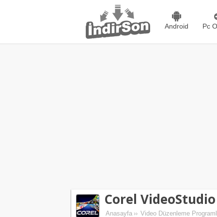
Android
Pc O
Corel VideoStudio
Anasayfa
››
Video Düzenleme Programl