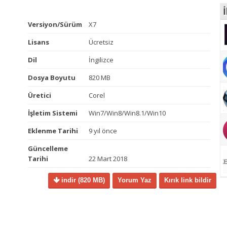
İ
Versiyon/Sürüm
X7
Lisans
Ücretsiz
Dil
İngilizce
Dosya Boyutu
820 MB
Üretici
Corel
İşletim Sistemi
Win7/Win8/Win8.1/Win10
Eklenme Tarihi
9 yıl önce
Güncelleme
Tarihi
22 Mart 2018
indir
(820 MB)
Yorum Yaz
Kırık link bildir