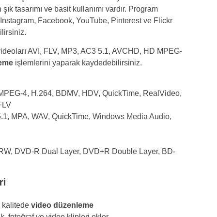
 şık tasarımı ve basit kullanımı vardır. Program
, Instagram, Facebook, YouTube, Pinterest ve Flickr
irsiniz.
z videoları AVI, FLV, MP3, AC3 5.1, AVCHD, HD MPEG-
leme
işlemlerini yaparak kaydedebilirsiniz.
MPEG-4, H.264, BDMV, HDV, QuickTime, RealVideo,
FLV
al 5.1, MPA, WAV, QuickTime, Windows Media Audio,
W, DVD-R Dual Layer, DVD+R Double Layer, BD-
ri
 kalitede
video düzenleme
 fotoğraf ve video klipleri ekler