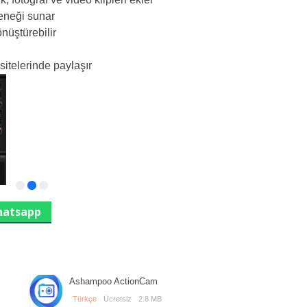
çeneği sunar
önüştürebilir
sitelerinde paylaşır
atsapp
Ashampoo ActionCam
Türkçe
Ücretsiz
2.8 MB