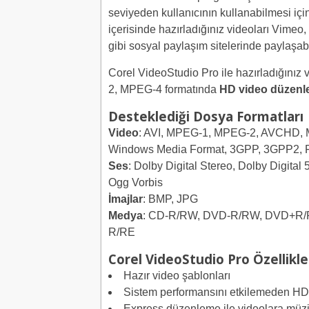
seviyeden kullanıcının kullanabilmesi için
içerisinde hazırladığınız videoları Vimeo
gibi sosyal paylaşım sitelerinde paylaşabil
Corel VideoStudio Pro ile hazırladığını
2, MPEG-4 formatında
HD video düzen
Desteklediği Dosya Formatları
Video
: AVI, MPEG-1, MPEG-2, AVCHD, 
Windows Media Format, 3GPP, 3GPP2, 
Ses
: Dolby Digital Stereo, Dolby Digit
Ogg Vorbis
İmajlar
: BMP, JPG
Medya
: CD-R/RW, DVD-R/RW, DVD+R/R
R/RE
Corel VideoStudio Pro Özellikle
Hazır video şablonları
Sistem performansını etkilemeden HD
Express düzenleme ile videolara müzik,