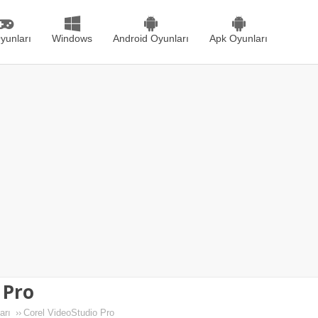
yunları
Windows
Android Oyunları
Apk Oyunları
 Pro
arı
››
Corel VideoStudio Pro