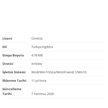
Lisans
Ücretsiz
Dil
Türkçe-ingilizce
Dosya Boyutu
4.78 MB
Üretici
XnView
İşletim Sistemi
Win8/Win7/Vista/WinXP/win8.1/Win10
Eklenme Tarihi
11 yıl önce
Güncelleme
Tarihi
7 Temmuz 2020