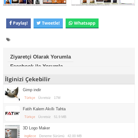
Paylaş!
Tweetle!
Whatsapp
Ziyaretçi Olarak Yorumla
Facebook ile Yorumla
İlginizi Çekebilir
Gimp indir
Türkçe
Ücretsiz
17M
Fatih Kalem Akıllı Tahta
Türkçe
Ücretsiz
51.9 MB
3D Logo Maker
ingilizce
Deneme Sürümü
42.00 MB