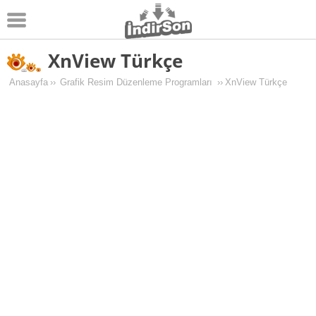
XnView Türkçe
Android
Anasayfa
››
Grafik Resim Düzenleme Programları
››
XnView Türkçe
Pc Oyunları
Windows
Android Oyunları
Apk Oyunları