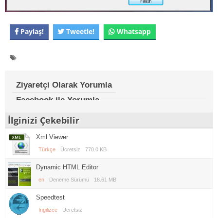
Paylaş!
Tweetle!
Whatsapp
Ziyaretçi Olarak Yorumla
Facebook ile Yorumla
İlginizi Çekebilir
Xml Viewer
Türkçe
Ücretsiz
770.0 KB
Dynamic HTML Editor
en
Deneme Sürümü
18.61 MB
Speedtest
İngilizce
Ücretsiz