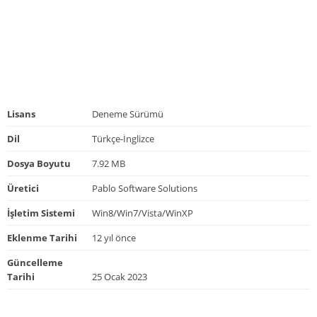
Lisans
Deneme Sürümü
Dil
Türkçe-İnglizce
Dosya Boyutu
7.92 MB
Üretici
Pablo Software Solutions
İşletim Sistemi
Win8/Win7/Vista/WinXP
Eklenme Tarihi
12 yıl önce
Güncelleme
Tarihi
25 Ocak 2023