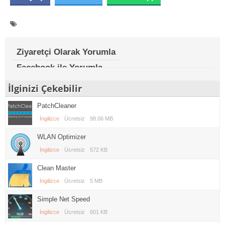
Ziyaretçi Olarak Yorumla
Facebook ile Yorumla
İlginizi Çekebilir
PatchCleaner
İngilizce
Ücretsiz
98.06 MB
WLAN Optimizer
İngilizce
Ücretsiz
572 KB
Clean Master
İngilizce
Ücretsiz
5 MB
Simple Net Speed
İngilizce
Ücretsiz
601 KB