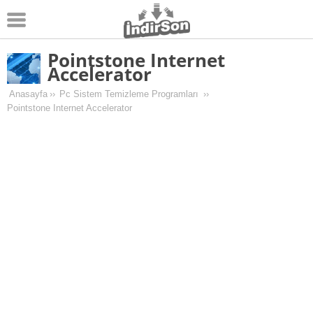
Pointstone Internet
Android
Accelerator
Pc Oyunları
Anasayfa
››
Pc Sistem Temizleme Programları
››
Pointstone Internet Accelerator
Windows
Android Oyunları
Apk Oyunları