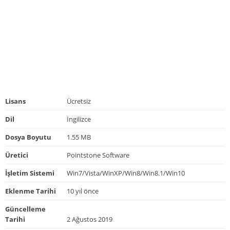
Lisans
Ücretsiz
Dil
İngilizce
Dosya Boyutu
1.55 MB
Üretici
Pointstone Software
İşletim Sistemi
Win7/Vista/WinXP/Win8/Win8.1/Win10
Eklenme Tarihi
10 yıl önce
Güncelleme
Tarihi
2 Ağustos 2019