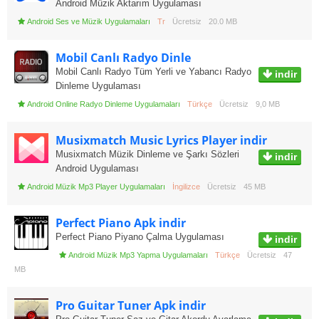
Android Müzik Aktarım Uygulaması
Android Ses ve Müzik Uygulamaları
Tr
Ücretsiz
20.0 MB
Mobil Canlı Radyo Dinle
Mobil Canlı Radyo Tüm Yerli ve Yabancı Radyo
indir
Dinleme Uygulaması
Android Online Radyo Dinleme Uygulamaları
Türkçe
Ücretsiz
9,0 MB
Musixmatch Music Lyrics Player indir
Musixmatch Müzik Dinleme ve Şarkı Sözleri
indir
Android Uygulaması
Android Müzik Mp3 Player Uygulamaları
İngilizce
Ücretsiz
45 MB
Perfect Piano Apk indir
Perfect Piano Piyano Çalma Uygulaması
indir
Android Müzik Mp3 Yapma Uygulamaları
Türkçe
Ücretsiz
47
MB
Pro Guitar Tuner Apk indir