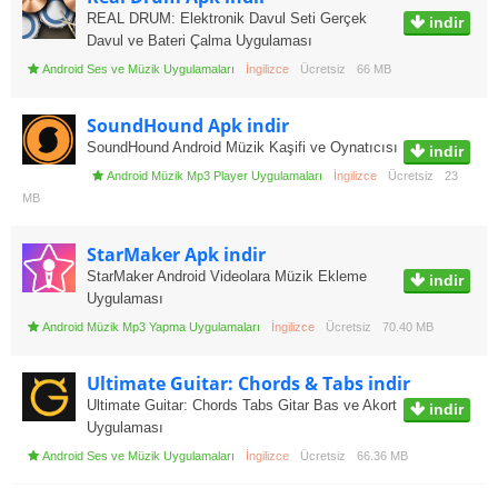
REAL DRUM: Elektronik Davul Seti Gerçek
indir
Davul ve Bateri Çalma Uygulaması
Android Ses ve Müzik Uygulamaları
İngilizce
Ücretsiz
66 MB
SoundHound Apk indir
SoundHound Android Müzik Kaşifi ve Oynatıcısı
indir
Android Müzik Mp3 Player Uygulamaları
İngilizce
Ücretsiz
23
MB
StarMaker Apk indir
StarMaker Android Videolara Müzik Ekleme
indir
Uygulaması
Android Müzik Mp3 Yapma Uygulamaları
İngilizce
Ücretsiz
70.40 MB
Ultimate Guitar: Chords & Tabs indir
Ultimate Guitar: Chords Tabs Gitar Bas ve Akort
indir
Uygulaması
Android Ses ve Müzik Uygulamaları
İngilizce
Ücretsiz
66.36 MB