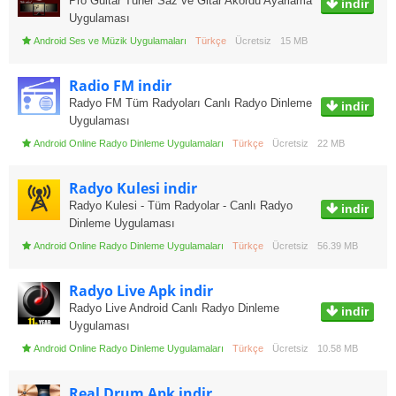
Pro Guitar Tuner Saz ve Gitar Akordu Ayarlama
indir
Uygulaması
Android Ses ve Müzik Uygulamaları
Türkçe
Ücretsiz
15 MB
Radio FM indir
Radyo FM Tüm Radyoları Canlı Radyo Dinleme
indir
Uygulaması
Android Online Radyo Dinleme Uygulamaları
Türkçe
Ücretsiz
22 MB
Radyo Kulesi indir
Radyo Kulesi - Tüm Radyolar - Canlı Radyo
indir
Dinleme Uygulaması
Android Online Radyo Dinleme Uygulamaları
Türkçe
Ücretsiz
56.39 MB
Radyo Live Apk indir
Radyo Live Android Canlı Radyo Dinleme
indir
Uygulaması
Android Online Radyo Dinleme Uygulamaları
Türkçe
Ücretsiz
10.58 MB
Real Drum Apk indir