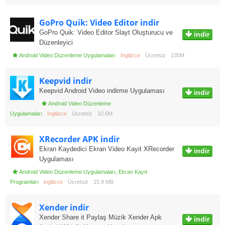
GoPro Quik: Video Editor indir
GoPro Quik: Video Editor Slayt Oluşturucu ve
indir
Düzenleyici
Android Video Düzenleme Uygulamaları
İngilizce
Ücretsiz
135M
Keepvid indir
Keepvid Android Video indirme Uygulaması
indir
Android Video Düzenleme
Uygulamaları
İngilizce
Ücretsiz
10.6M
XRecorder APK indir
Ekran Kaydedici Ekran Video Kayit XRecorder
indir
Uygulaması
Android Video Düzenleme Uygulamaları
,
Ekran Kayıt
Programları
ingilizce
Ücretsiz
15.9 MB
Xender indir
Xender Share it Paylaş Müzik Xender Apk
indir