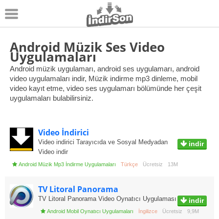
Android
Android Müzik Ses Video
Uygulamaları
Pc Oyunları
Android müzik uygulamarı, android ses uygulamarı, android
video uygulamaları indir, Müzik indirme mp3 dinleme, mobil
Windows
video kayıt etme, video ses uygulamarı bölümünde her çeşit
uygulamaları bulabilirsiniz.
Android Oyunları
Apk Oyunları
Video İndirici
Video indirici Tarayıcıda ve Sosyal Medyadan
indir
Video indir
Android Müzik Mp3 İndirme Uygulamaları
Türkçe
Ücretsiz
13M
TV Litoral Panorama
TV Litoral Panorama Video Oynatıcı Uygulaması
indir
Android Mobil Oynatıcı Uygulamaları
İngilizce
Ücretsiz
9,9M