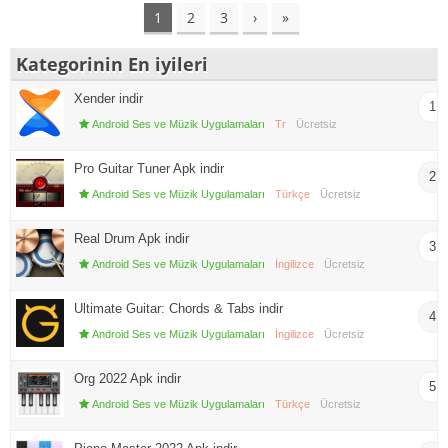
1
2
3
›
»
Kategorinin En iyileri
Xender indir
1
Android Ses ve Müzik Uygulamaları
Tr
Ücretsiz
Pro Guitar Tuner Apk indir
2
Android Ses ve Müzik Uygulamaları
Türkçe
Ücretsiz
Real Drum Apk indir
3
Android Ses ve Müzik Uygulamaları
İngilizce
Ücretsiz
Ultimate Guitar: Chords & Tabs indir
4
Android Ses ve Müzik Uygulamaları
İngilizce
Ücretsiz
Org 2022 Apk indir
5
Android Ses ve Müzik Uygulamaları
Türkçe
Ücretsiz