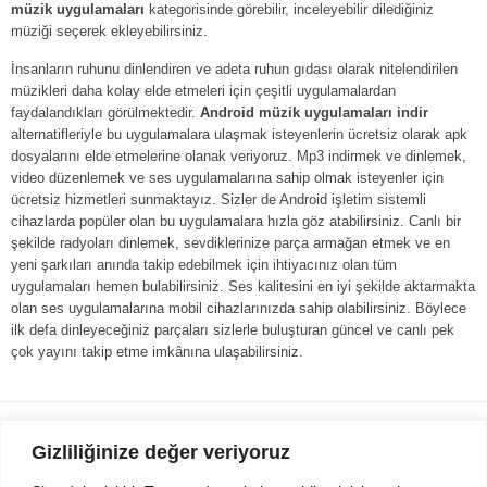
müzik uygulamaları
kategorisinde görebilir, inceleyebilir dilediğiniz
müziği seçerek ekleyebilirsiniz.
İnsanların ruhunu dinlendiren ve adeta ruhun gıdası olarak nitelendirilen
müzikleri daha kolay elde etmeleri için çeşitli uygulamalardan
faydalandıkları görülmektedir.
Android müzik uygulamaları indir
alternatifleriyle bu uygulamalara ulaşmak isteyenlerin ücretsiz olarak apk
dosyalarını elde etmelerine olanak veriyoruz. Mp3 indirmek ve dinlemek,
video düzenlemek ve ses uygulamalarına sahip olmak isteyenler için
ücretsiz hizmetleri sunmaktayız. Sizler de Android işletim sistemli
cihazlarda popüler olan bu uygulamalara hızla göz atabilirsiniz. Canlı bir
şekilde radyoları dinlemek, sevdiklerinize parça armağan etmek ve en
yeni şarkıları anında takip edebilmek için ihtiyacınız olan tüm
uygulamaları hemen bulabilirsiniz. Ses kalitesini en iyi şekilde aktarmakta
olan ses uygulamalarına mobil cihazlarınızda sahip olabilirsiniz. Böylece
ilk defa dinleyeceğiniz parçaları sizlerle buluşturan güncel ve canlı pek
çok yayını takip etme imkânına ulaşabilirsiniz.
Gezi Seyahat
indirvip apk
Gizliliğinize değer veriyoruz
Youtube
Rss