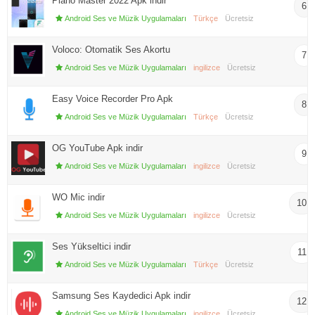
Piano Master 2022 Apk indir
6
Android Ses ve Müzik Uygulamaları
Türkçe
Ücretsiz
Voloco: Otomatik Ses Akortu
7
Android Ses ve Müzik Uygulamaları
ingilizce
Ücretsiz
Easy Voice Recorder Pro Apk
8
Android Ses ve Müzik Uygulamaları
Türkçe
Ücretsiz
OG YouTube Apk indir
9
Android Ses ve Müzik Uygulamaları
ingilizce
Ücretsiz
WO Mic indir
10
Android Ses ve Müzik Uygulamaları
ingilizce
Ücretsiz
Ses Yükseltici indir
11
Android Ses ve Müzik Uygulamaları
Türkçe
Ücretsiz
Samsung Ses Kaydedici Apk indir
12
Android Ses ve Müzik Uygulamaları
ingilizce
Ücretsiz