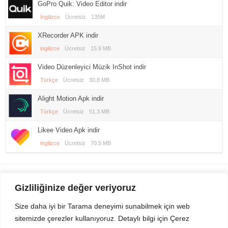
GoPro Quik: Video Editor indir
İngilizce
Ücretsiz
135M
XRecorder APK indir
ingilizce
Ücretsiz
15.9 MB
Video Düzenleyici Müzik InShot indir
Türkçe
Ücretsiz
30.8 MB
Alight Motion Apk indir
Türkçe
Ücretsiz
51.3 MB
Likee Video Apk indir
ingilizce
Ücretsiz
70.5 MB
Gezi Seyahat
indirvip apk
Gizliliğinize değer veriyoruz
Youtube
Rss
Size daha iyi bir Tarama deneyimi sunabilmek için web
sitemizde çerezler kullanıyoruz. Detaylı bilgi için Çerez
Sitemizden Son sürüm Program, Android Uygulama, Android Oyun, Apk