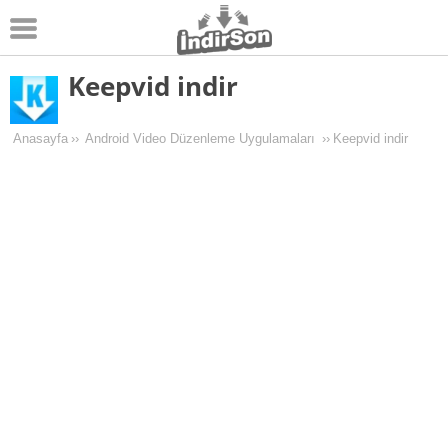
Keepvid indir
Android
Pc Oyunları
Anasayfa
››
Android Video Düzenleme Uygulamaları
››
Keepvid indir
Windows
Android Oyunları
Apk Oyunları