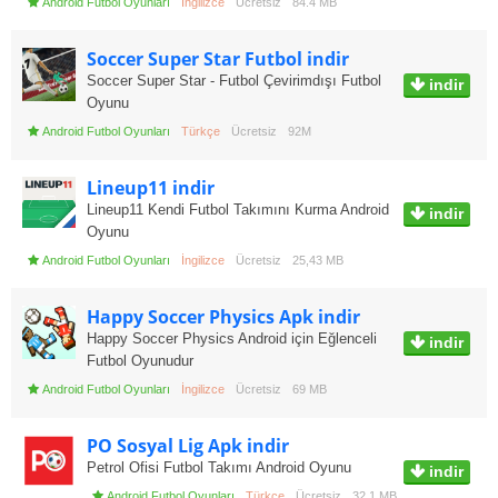
Android Futbol Oyunları
İngilizce
Ücretsiz
84.4 MB
Soccer Super Star Futbol indir
Soccer Super Star - Futbol Çevirimdışı Futbol
indir
Oyunu
Android Futbol Oyunları
Türkçe
Ücretsiz
92M
Lineup11 indir
Lineup11 Kendi Futbol Takımını Kurma Android
indir
Oyunu
Android Futbol Oyunları
İngilizce
Ücretsiz
25,43 MB
Happy Soccer Physics Apk indir
Happy Soccer Physics Android için Eğlenceli
indir
Futbol Oyunudur
Android Futbol Oyunları
İngilizce
Ücretsiz
69 MB
PO Sosyal Lig Apk indir
Petrol Ofisi Futbol Takımı Android Oyunu
indir
Android Futbol Oyunları
Türkçe
Ücretsiz
32.1 MB