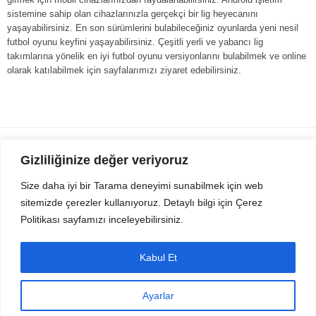
sistemine sahip olan cihazlarınızla gerçekçi bir lig heyecanını
yaşayabilirsiniz. En son sürümlerini bulabileceğiniz oyunlarda yeni nesil
futbol oyunu keyfini yaşayabilirsiniz. Çeşitli yerli ve yabancı lig
takımlarına yönelik en iyi futbol oyunu versiyonlarını bulabilmek ve online
olarak katılabilmek için sayfalarımızı ziyaret edebilirsiniz.
Gezi Seyahat
indirvip apk
Gizliliğinize değer veriyoruz
Youtube
Rss
Size daha iyi bir Tarama deneyimi sunabilmek için web
sitemizde çerezler kullanıyoruz. Detaylı bilgi için Çerez
Sitemizden Son sürüm Program, Android Uygulama, Android Oyun, Apk
Politikası sayfamızı inceleyebilirsiniz.
Dosyalarını indirip güvenle bilgisayar ve cep telefonlarınızda kullanabilirsiniz.
İletişim için bizlere kasvax[@]hotmail.com adresinden ulaşabilirsiniz.
Tüm hakları saklıdır © 2014 - 2020 İzinsiz ve kaynak gösterilmeden alıntı
Kabul Et
yapılamaz.
Ayarlar
Masaüstü Görünüm