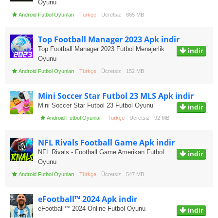
Oyunu
Android Futbol Oyunları
Türkçe
Ücretsiz
865 MB
Top Football Manager 2023 Apk indir
Top Football Manager 2023 Futbol Menajerlik
indir
Oyunu
Android Futbol Oyunları
Türkçe
Ücretsiz
152 MB
Mini Soccer Star Futbol 23 MLS Apk indir
Mini Soccer Star Futbol 23 Futbol Oyunu
indir
Android Futbol Oyunları
Türkçe
Ücretsiz
92 MB
NFL Rivals Football Game Apk indir
NFL Rivals - Football Game Amerikan Futbol
indir
Oyunu
Android Futbol Oyunları
Türkçe
Ücretsiz
547 MB
eFootball™ 2024 Apk indir
eFootball™ 2024 Online Futbol Oyunu
indir