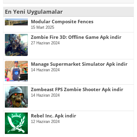
En Yeni Uygulamalar
Modular Composite Fences
15 Mart 2025
Zombie Fire 3D: Offline Game Apk indir
27 Haziran 2024
Manage Supermarket Simulator Apk indir
14 Haziran 2024
Zombeast FPS Zombie Shooter Apk indir
14 Haziran 2024
Rebel Inc. Apk indir
12 Haziran 2024