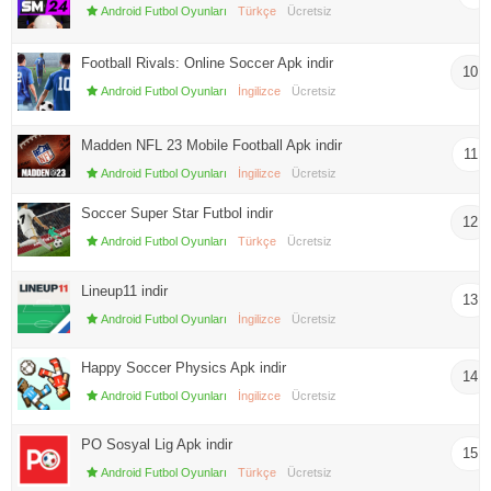
Android Futbol Oyunları
Türkçe
Ücretsiz
Football Rivals: Online Soccer Apk indir
10
Android Futbol Oyunları
İngilizce
Ücretsiz
Madden NFL 23 Mobile Football Apk indir
11
Android Futbol Oyunları
İngilizce
Ücretsiz
Soccer Super Star Futbol indir
12
Android Futbol Oyunları
Türkçe
Ücretsiz
Lineup11 indir
13
Android Futbol Oyunları
İngilizce
Ücretsiz
Happy Soccer Physics Apk indir
14
Android Futbol Oyunları
İngilizce
Ücretsiz
PO Sosyal Lig Apk indir
15
Android Futbol Oyunları
Türkçe
Ücretsiz