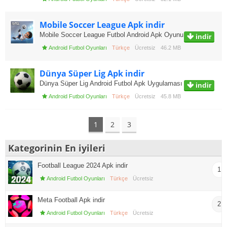
Mobile Soccer League Apk indir
Mobile Soccer League Futbol Android Apk Oyunu
indir
Android Futbol Oyunları
Türkçe
Ücretsiz
46.2 MB
Dünya Süper Lig Apk indir
Dünya Süper Lig Android Futbol Apk Uygulaması
indir
Android Futbol Oyunları
Türkçe
Ücretsiz
45.8 MB
1
2
3
Kategorinin En iyileri
Football League 2024 Apk indir
1
Android Futbol Oyunları
Türkçe
Ücretsiz
Meta Football Apk indir
2
Android Futbol Oyunları
Türkçe
Ücretsiz