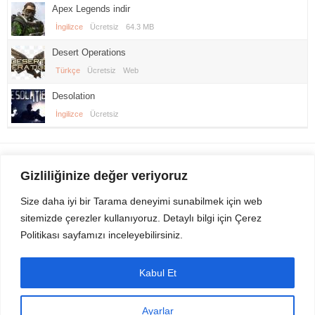
Apex Legends indir
İngilizce
Ücretsiz
64.3 MB
Desert Operations
Türkçe
Ücretsiz
Web
Desolation
İngilizce
Ücretsiz
Gezi Seyahat
indirvip apk
Gizliliğinize değer veriyoruz
Youtube
Rss
Size daha iyi bir Tarama deneyimi sunabilmek için web
sitemizde çerezler kullanıyoruz. Detaylı bilgi için Çerez
Sitemizden Son sürüm Program, Android Uygulama, Android Oyun, Apk
Politikası sayfamızı inceleyebilirsiniz.
Dosyalarını indirip güvenle bilgisayar ve cep telefonlarınızda kullanabilirsiniz.
İletişim için bizlere kasvax[@]hotmail.com adresinden ulaşabilirsiniz.
Tüm hakları saklıdır © 2014 - 2020 İzinsiz ve kaynak gösterilmeden alıntı
Kabul Et
yapılamaz.
Ayarlar