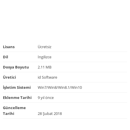
Lisans
Ücretsiz
Dil
İngilizce
Dosya Boyutu
2.11 MB
Üretici
id Software
İşletim Sistemi
Win7/Win8/Win8.1/Win10
Eklenme Tarihi
9 yıl önce
Güncelleme
Tarihi
28 Şubat 2018