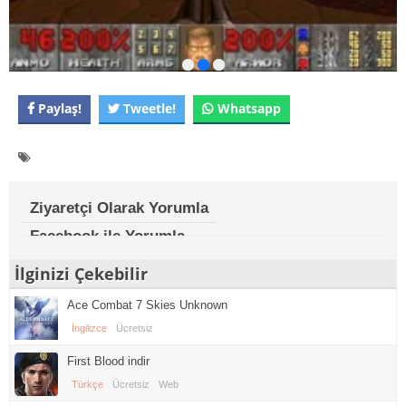
Paylaş!
Tweetle!
Whatsapp
Ziyaretçi Olarak Yorumla
Facebook ile Yorumla
İlginizi Çekebilir
Ace Combat 7 Skies Unknown
İngilizce
Ücretsiz
First Blood indir
Türkçe
Ücretsiz
Web