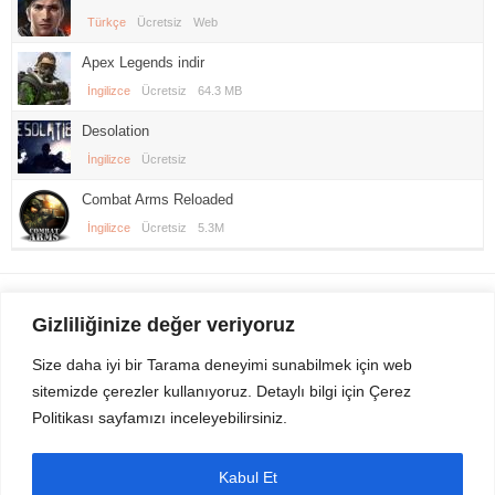
Türkçe
Ücretsiz
Web
Apex Legends indir
İngilizce
Ücretsiz
64.3 MB
Desolation
İngilizce
Ücretsiz
Combat Arms Reloaded
İngilizce
Ücretsiz
5.3M
Gezi Seyahat
indirvip apk
Gizliliğinize değer veriyoruz
Youtube
Rss
Size daha iyi bir Tarama deneyimi sunabilmek için web
sitemizde çerezler kullanıyoruz. Detaylı bilgi için Çerez
Sitemizden Son sürüm Program, Android Uygulama, Android Oyun, Apk
Politikası sayfamızı inceleyebilirsiniz.
Dosyalarını indirip güvenle bilgisayar ve cep telefonlarınızda kullanabilirsiniz.
İletişim için bizlere kasvax[@]hotmail.com adresinden ulaşabilirsiniz.
Tüm hakları saklıdır © 2014 - 2020 İzinsiz ve kaynak gösterilmeden alıntı
Kabul Et
yapılamaz.