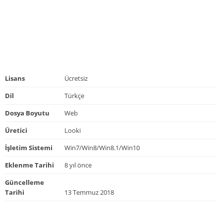
Lisans
Ücretsiz
Dil
Türkçe
Dosya Boyutu
Web
Üretici
Looki
İşletim Sistemi
Win7/Win8/Win8.1/Win10
Eklenme Tarihi
8 yıl önce
Güncelleme
Tarihi
13 Temmuz 2018