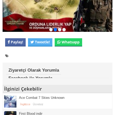
Paylaş!
Tweetle!
Whatsapp
Ziyaretçi Olarak Yorumla
Facebook ile Yorumla
İlginizi Çekebilir
Ace Combat 7 Skies Unknown
İngilizce
Ücretsiz
First Blood indir