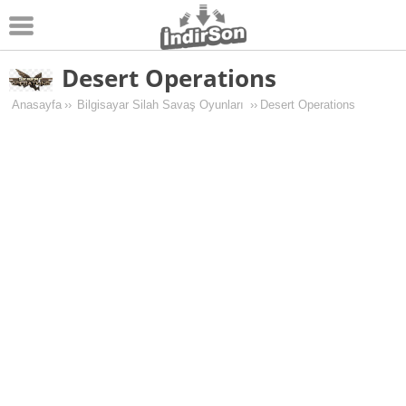
Desert Operations
Android
Anasayfa
››
Bilgisayar Silah Savaş Oyunları
››
Desert Operations
Pc Oyunları
Windows
Android Oyunları
Apk Oyunları