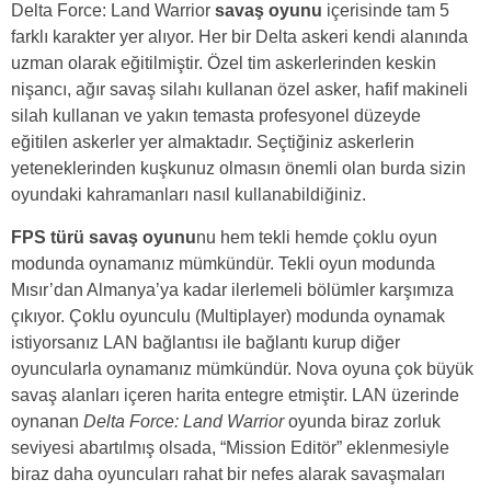
Delta Force: Land Warrior
savaş oyunu
içerisinde tam 5
farklı karakter yer alıyor. Her bir Delta askeri kendi alanında
uzman olarak eğitilmiştir. Özel tim askerlerinden keskin
nişancı, ağır savaş silahı kullanan özel asker, hafif makineli
silah kullanan ve yakın temasta profesyonel düzeyde
eğitilen askerler yer almaktadır. Seçtiğiniz askerlerin
yeteneklerinden kuşkunuz olmasın önemli olan burda sizin
oyundaki kahramanları nasıl kullanabildiğiniz.
FPS türü savaş oyunu
nu hem tekli hemde çoklu oyun
modunda oynamanız mümkündür. Tekli oyun modunda
Mısır’dan Almanya’ya kadar ilerlemeli bölümler karşımıza
çıkıyor. Çoklu oyunculu (Multiplayer) modunda oynamak
istiyorsanız LAN bağlantısı ile bağlantı kurup diğer
oyuncularla oynamanız mümkündür. Nova oyuna çok büyük
savaş alanları içeren harita entegre etmiştir. LAN üzerinde
oynanan
Delta Force: Land Warrior
oyunda biraz zorluk
seviyesi abartılmış olsada, “Mission Editör” eklenmesiyle
biraz daha oyuncuları rahat bir nefes alarak savaşmaları