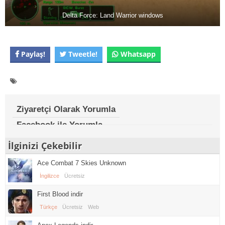
Delta Force: Land Warrior windows
Paylaş!
Tweetle!
Whatsapp
Ziyaretçi Olarak Yorumla
Facebook ile Yorumla
İlginizi Çekebilir
Ace Combat 7 Skies Unknown
İngilizce
Ücretsiz
First Blood indir
Türkçe
Ücretsiz
Web