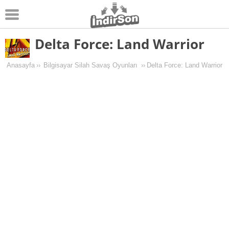
Delta Force: Land Warrior
Android
Pc Oyunları
Anasayfa
››
Bilgisayar Silah Savaş Oyunları
››
Delta Force: Land Warrior
Windows
Android Oyunları
Apk Oyunları