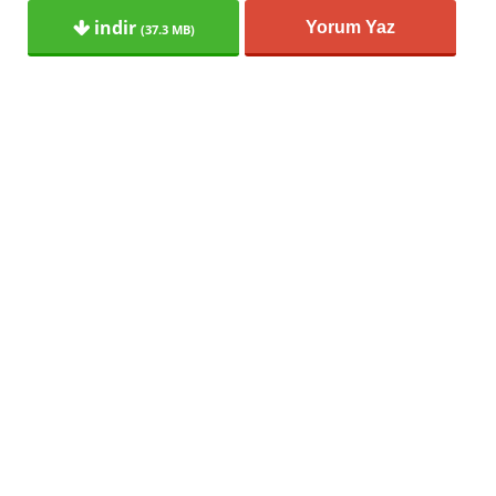
indir
Yorum Yaz
(37.3 MB)