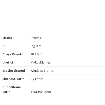
Lisans
Ücretsiz
Dil
İngilizce
Dosya Boyutu
18.1 MB
Üretici
MyRealGames
İşletim Sistemi
Windows (Tümü)
Eklenme Tarihi
8 yıl önce
Güncelleme
Tarihi
1 Haziran 2018