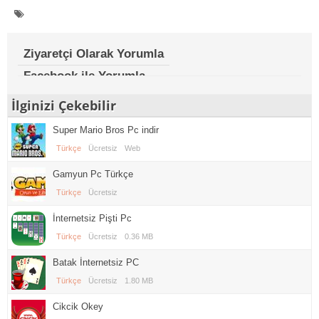
Ziyaretçi Olarak Yorumla
Facebook ile Yorumla
İlginizi Çekebilir
Super Mario Bros Pc indir
Türkçe
Ücretsiz
Web
Gamyun Pc Türkçe
Türkçe
Ücretsiz
İnternetsiz Pişti Pc
Türkçe
Ücretsiz
0.36 MB
Batak İnternetsiz PC
Türkçe
Ücretsiz
1.80 MB
Cikcik Okey