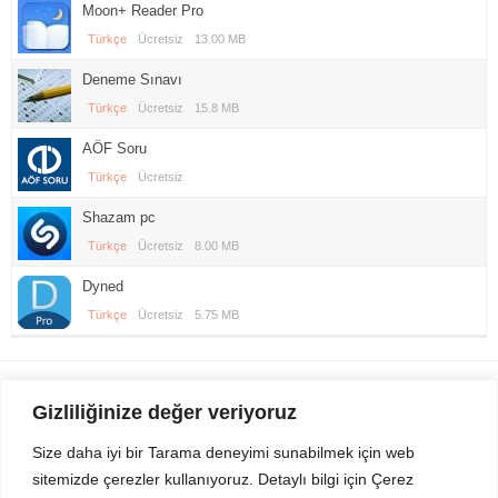
Moon+ Reader Pro
Türkçe
Ücretsiz
13.00 MB
Deneme Sınavı
Türkçe
Ücretsiz
15.8 MB
AÖF Soru
Türkçe
Ücretsiz
Shazam pc
Türkçe
Ücretsiz
8.00 MB
Dyned
Türkçe
Ücretsiz
5.75 MB
Gezi Seyahat
indirvip apk
Gizliliğinize değer veriyoruz
Youtube
Rss
Size daha iyi bir Tarama deneyimi sunabilmek için web
sitemizde çerezler kullanıyoruz. Detaylı bilgi için Çerez
Sitemizden Son sürüm Program, Android Uygulama, Android Oyun, Apk