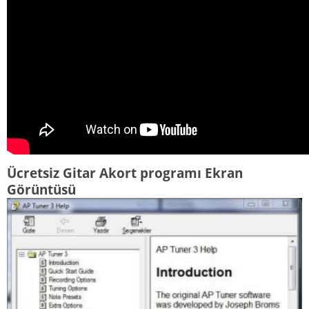
Ücretsiz Gitar Akort programı Ekran
Görüntüsü