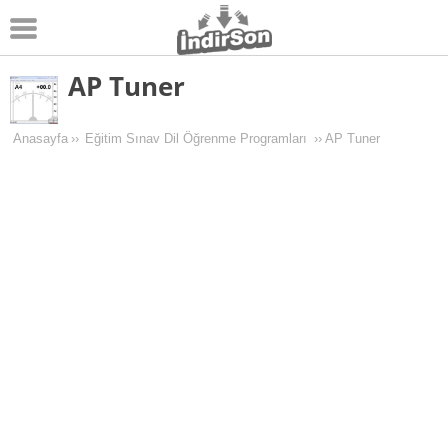
AP Tuner
Android
Pc Oyunları
Anasayfa
››
Eğitim Sınav Dil Öğrenme Programları
››
AP Tuner
Windows
Android Oyunları
Apk Oyunları