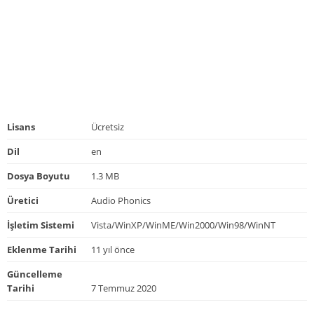
Lisans
Ücretsiz
Dil
en
Dosya Boyutu
1.3 MB
Üretici
Audio Phonics
İşletim Sistemi
Vista/WinXP/WinME/Win2000/Win98/WinNT
Eklenme Tarihi
11 yıl önce
Güncelleme
Tarihi
7 Temmuz 2020