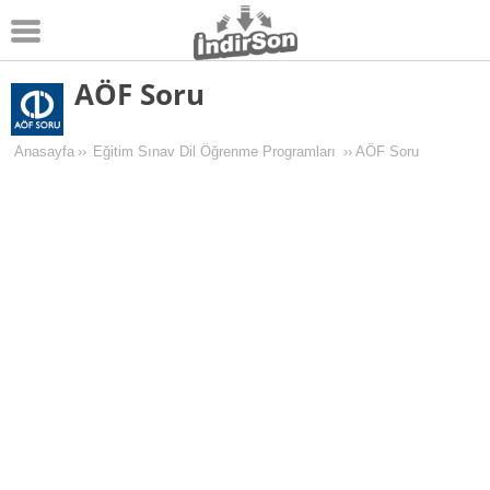
AÖF Soru
Android
Pc Oyunları
Anasayfa
››
Eğitim Sınav Dil Öğrenme Programları
››
AÖF Soru
Windows
Android Oyunları
Apk Oyunları