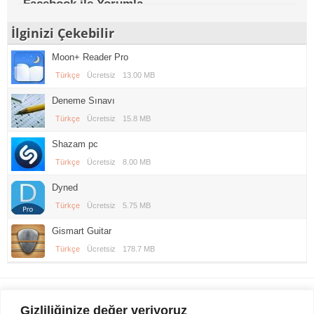
Facebook ile Yorumla
İlginizi Çekebilir
Moon+ Reader Pro
Türkçe
Ücretsiz
13.00 MB
Deneme Sınavı
Türkçe
Ücretsiz
15.8 MB
Shazam pc
Türkçe
Ücretsiz
8.00 MB
Dyned
Türkçe
Ücretsiz
5.75 MB
Gismart Guitar
Türkçe
Ücretsiz
178.7 MB
Gezi Seyahat
indirvip apk
Gizliliğinize değer veriyoruz