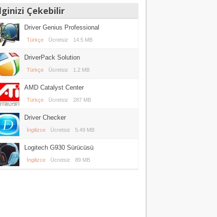
lginizi Çekebilir
Driver Genius Professional
Türkçe
Ücretsiz
14.5 MB
DriverPack Solution
Türkçe
Ücretsiz
1.2 MB
AMD Catalyst Center
Türkçe
Ücretsiz
287 MB
Driver Checker
İngilizce
Ücretsiz
5.49 MB
Logitech G930 Sürücüsü
İngilizce
Ücretsiz
89 MB