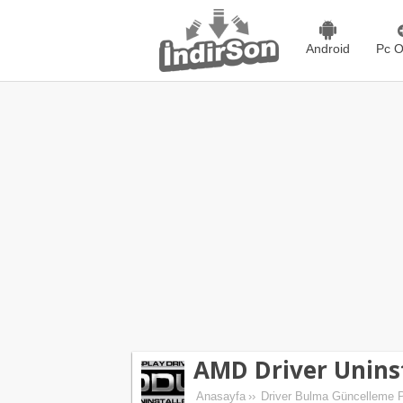
Android
Pc O
AMD Driver Uninst
Anasayfa
››
Driver Bulma Güncelleme P