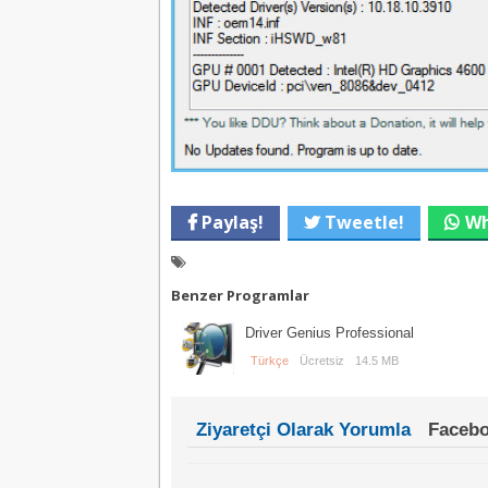
Paylaş!
Tweetle!
Wh
Benzer Programlar
Driver Genius Professional
Türkçe
Ücretsiz
14.5 MB
Ziyaretçi Olarak Yorumla
Facebo