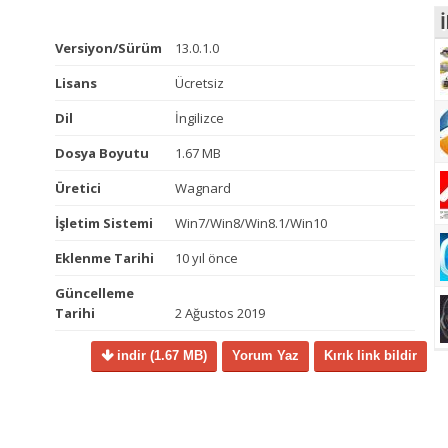
İ
Versiyon/Sürüm
13.0.1.0
Lisans
Ücretsiz
Dil
İngilizce
Dosya Boyutu
1.67 MB
Üretici
Wagnard
İşletim Sistemi
Win7/Win8/Win8.1/Win10
Eklenme Tarihi
10 yıl önce
Güncelleme
Tarihi
2 Ağustos 2019
indir
(1.67 MB)
Yorum Yaz
Kırık link bildir