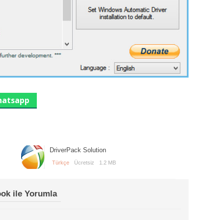
atsapp
DriverPack Solution
Türkçe
Ücretsiz
1.2 MB
ok ile Yorumla