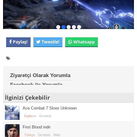
Paylaş!
Tweetle!
Whatsapp
Ziyaretçi Olarak Yorumla
Facebook ile Yorumla
İlginizi Çekebilir
Ace Combat 7 Skies Unknown
İngilizce
Ücretsiz
First Blood indir
Türkçe
Ücretsiz
Web