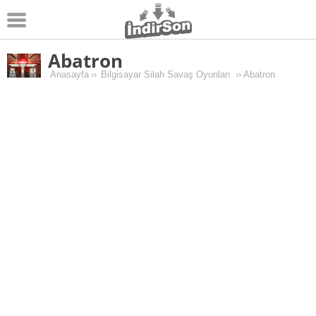
Abatron
Android
Anasayfa
››
Bilgisayar Silah Savaş Oyunları
››
Abatron
Pc Oyunları
Windows
Android Oyunları
Apk Oyunları