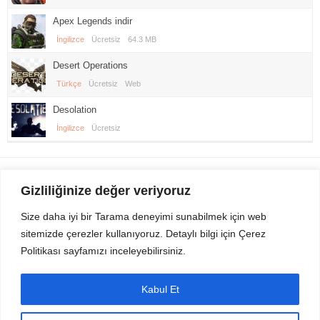
Apex Legends indir
İngilizce
Ücretsiz
64.3 MB
Desert Operations
Türkçe
Ücretsiz
Web
Desolation
İngilizce
Ücretsiz
Gezi Seyahat
indirvip apk
Gizliliğinize değer veriyoruz
Youtube
Rss
Size daha iyi bir Tarama deneyimi sunabilmek için web
sitemizde çerezler kullanıyoruz. Detaylı bilgi için Çerez
Sitemizden Son sürüm Program, Android Uygulama, Android Oyun, Apk
Politikası sayfamızı inceleyebilirsiniz.
Dosyalarını indirip güvenle bilgisayar ve cep telefonlarınızda kullanabilirsiniz.
İletişim için bizlere kasvax[@]hotmail.com adresinden ulaşabilirsiniz.
Tüm hakları saklıdır © 2014 - 2020 İzinsiz ve kaynak gösterilmeden alıntı
Kabul Et
yapılamaz.