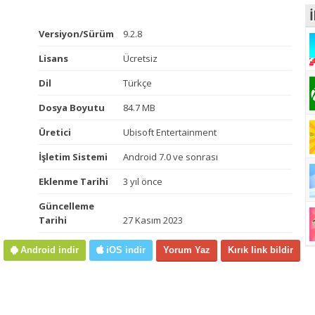
İ
Versiyon/Sürüm
9.2.8
Lisans
Ücretsiz
Dil
Türkçe
Dosya Boyutu
84.7 MB
Üretici
Ubisoft Entertainment
İşletim Sistemi
Android 7.0 ve sonrası
Eklenme Tarihi
3 yıl önce
Güncelleme
Tarihi
27 Kasım 2023
Android indir
iOS indir
Yorum Yaz
Kırık link bildir