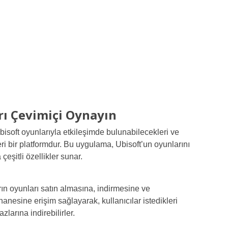
rı Çevimiçi Oynayın
isoft oyunlarıyla etkileşimde bulunabilecekleri ve
ri bir platformdur. Bu uygulama, Ubisoft’un oyunlarını
 çeşitli özellikler sunar.
rın oyunları satın almasına, indirmesine ve
nesine erişim sağlayarak, kullanıcılar istedikleri
zlarına indirebilirler.