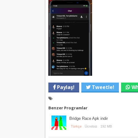
Paylaş!
Tweetle!
Wh
Benzer Programlar
Bridge Race Apk indir
Türkçe
Ücretsiz
192 MB