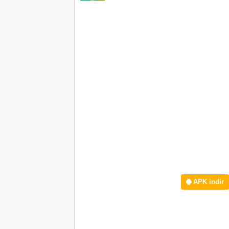
APK indir