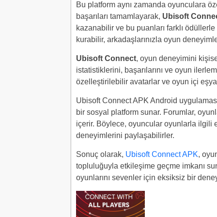
Bu platform aynı zamanda oyunculara özel 
başarıları tamamlayarak,
Ubisoft Conne
kazanabilir ve bu puanları farklı ödüllerle
kurabilir, arkadaşlarınızla oyun deneyimler
Ubisoft Connect
, oyun deneyimini kişise
istatistiklerini, başarılarını ve oyun ilerl
özelleştirilebilir avatarlar ve oyun içi eşya
Ubisoft Connect APK Android uygulaması, 
bir sosyal platform sunar. Forumlar, oyunla
içerir. Böylece, oyuncular oyunlarla ilgili
deneyimlerini paylaşabilirler.
Sonuç olarak,
Ubisoft Connect APK
, oyu
topluluğuyla etkileşime geçme imkanı sun
oyunlarını sevenler için eksiksiz bir dene