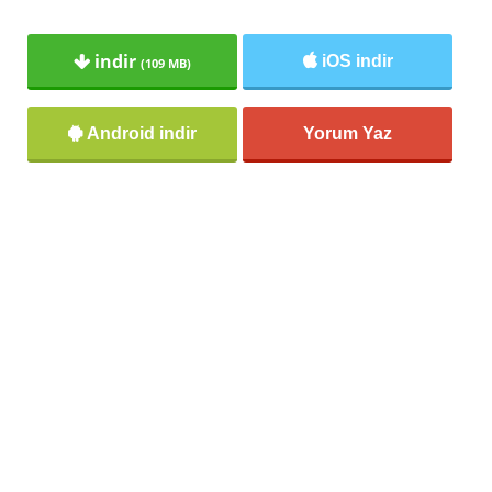
indir
iOS indir
(109 MB)
Android indir
Yorum Yaz