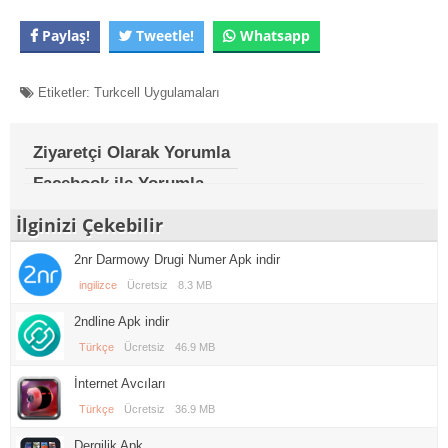
Paylaş!
Tweetle!
Whatsapp
Etiketler:
Turkcell Uygulamaları
Ziyaretçi Olarak Yorumla
Facebook ile Yorumla
İlginizi Çekebilir
2nr Darmowy Drugi Numer Apk indir
ingilizce
Ücretsiz
8.3 MB
2ndline Apk indir
Türkçe
Ücretsiz
46.9 MB
İnternet Avcıları
Türkçe
Ücretsiz
36.9 MB
Dergilik Apk