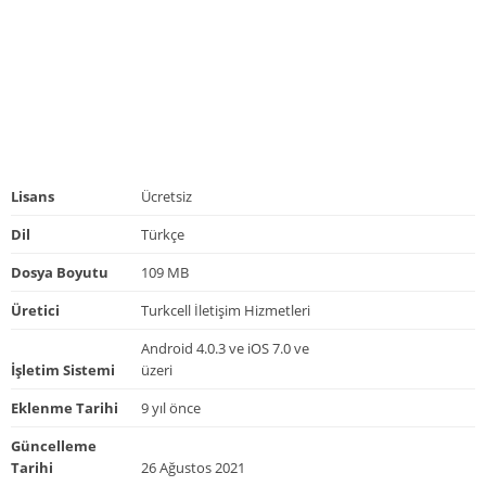
Lisans
Ücretsiz
Dil
Türkçe
Dosya Boyutu
109 MB
Üretici
Turkcell İletişim Hizmetleri
Android 4.0.3 ve iOS 7.0 ve
İşletim Sistemi
üzeri
Eklenme Tarihi
9 yıl önce
Güncelleme
Tarihi
26 Ağustos 2021