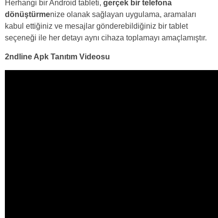
Herhangi bir Android tableti,
gerçek bir telefona
dönüştürme
nize olanak sağlayan uygulama, aramaları
kabul ettiğiniz ve mesajlar gönderebildiğiniz bir tablet
seçeneği ile her detayı aynı cihaza toplamayı amaçlamıştır.
2ndline Apk Tanıtım Videosu