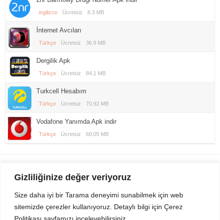
ingilizce
Ücretsiz
8.3 MB
İnternet Avcıları
Türkçe
Ücretsiz
36.9 MB
Dergilik Apk
Türkçe
Ücretsiz
84.1 MB
Turkcell Hesabım
Türkçe
Ücretsiz
70.92 MB
Vodafone Yanımda Apk indir
Türkçe
Ücretsiz
60.05 MB
Gezi Seyahat
indirvip apk
Gizliliğinize değer veriyoruz
Youtube
Rss
Size daha iyi bir Tarama deneyimi sunabilmek için web
sitemizde çerezler kullanıyoruz. Detaylı bilgi için Çerez
Sitemizden Son sürüm Program, Android Uygulama, Android Oyun, Apk
Politikası sayfamızı inceleyebilirsiniz.
Dosyalarını indirip güvenle bilgisayar ve cep telefonlarınızda kullanabilirsiniz.