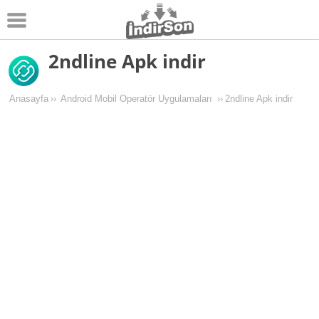
2ndline Apk indir
Android
Pc Oyunları
Anasayfa
››
Android Mobil Operatör Uygulamaları
››
2ndline Apk indir
Windows
Android Oyunları
Apk Oyunları