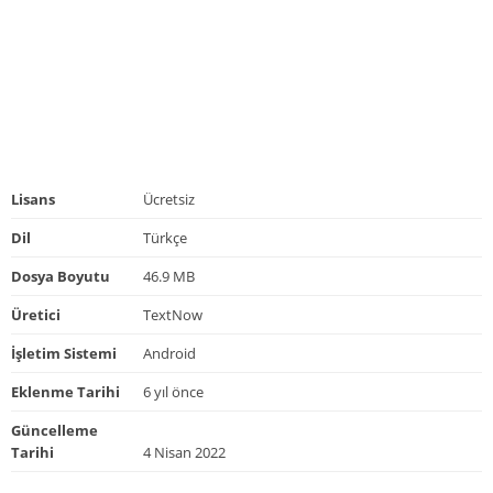
Lisans
Ücretsiz
Dil
Türkçe
Dosya Boyutu
46.9 MB
Üretici
TextNow
İşletim Sistemi
Android
Eklenme Tarihi
6 yıl önce
Güncelleme
Tarihi
4 Nisan 2022