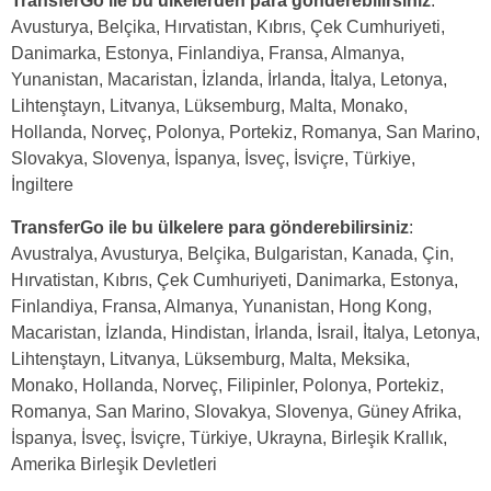
TransferGo ile bu ülkelerden para gönderebilirsiniz
:
Avusturya, Belçika, Hırvatistan, Kıbrıs, Çek Cumhuriyeti,
Danimarka, Estonya, Finlandiya, Fransa, Almanya,
Yunanistan, Macaristan, İzlanda, İrlanda, İtalya, Letonya,
Lihtenştayn, Litvanya, Lüksemburg, Malta, Monako,
Hollanda, Norveç, Polonya, Portekiz, Romanya, San Marino,
Slovakya, Slovenya, İspanya, İsveç, İsviçre, Türkiye,
İngiltere
TransferGo ile bu ülkelere para gönderebilirsiniz
:
Avustralya, Avusturya, Belçika, Bulgaristan, Kanada, Çin,
Hırvatistan, Kıbrıs, Çek Cumhuriyeti, Danimarka, Estonya,
Finlandiya, Fransa, Almanya, Yunanistan, Hong Kong,
Macaristan, İzlanda, Hindistan, İrlanda, İsrail, İtalya, Letonya,
Lihtenştayn, Litvanya, Lüksemburg, Malta, Meksika,
Monako, Hollanda, Norveç, Filipinler, Polonya, Portekiz,
Romanya, San Marino, Slovakya, Slovenya, Güney Afrika,
İspanya, İsveç, İsviçre, Türkiye, Ukrayna, Birleşik Krallık,
Amerika Birleşik Devletleri