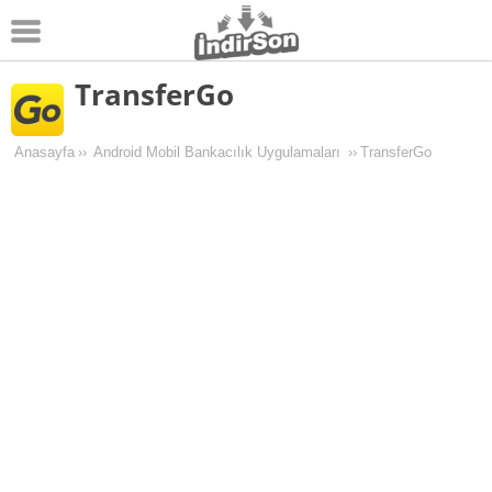
TransferGo
Android
Pc Oyunları
Anasayfa
››
Android Mobil Bankacılık Uygulamaları
››
TransferGo
Windows
Android Oyunları
Apk Oyunları