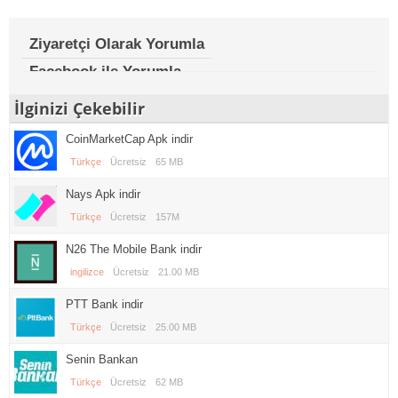
Ziyaretçi Olarak Yorumla
Facebook ile Yorumla
İlginizi Çekebilir
CoinMarketCap Apk indir
Türkçe
Ücretsiz
65 MB
Nays Apk indir
Türkçe
Ücretsiz
157M
N26 The Mobile Bank indir
ingilizce
Ücretsiz
21.00 MB
PTT Bank indir
Türkçe
Ücretsiz
25.00 MB
Senin Bankan
Türkçe
Ücretsiz
62 MB