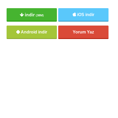
indir
iOS indir
(38M)
Android indir
Yorum Yaz