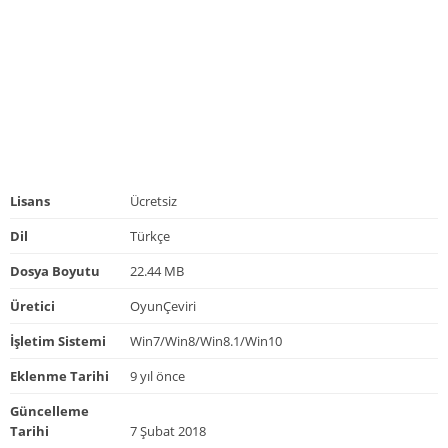
Lisans
Ücretsiz
Dil
Türkçe
Dosya Boyutu
22.44 MB
Üretici
OyunÇeviri
İşletim Sistemi
Win7/Win8/Win8.1/Win10
Eklenme Tarihi
9 yıl önce
Güncelleme
Tarihi
7 Şubat 2018