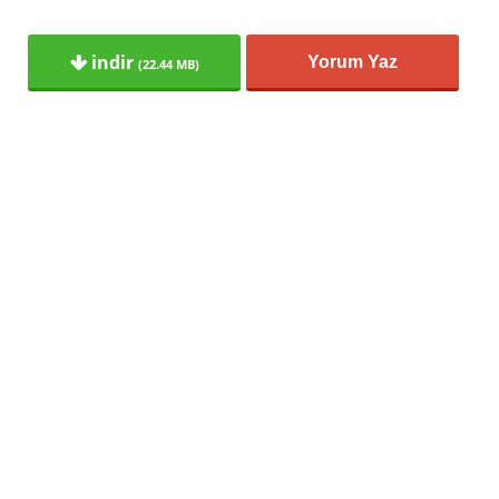
indir
Yorum Yaz
(22.44 MB)