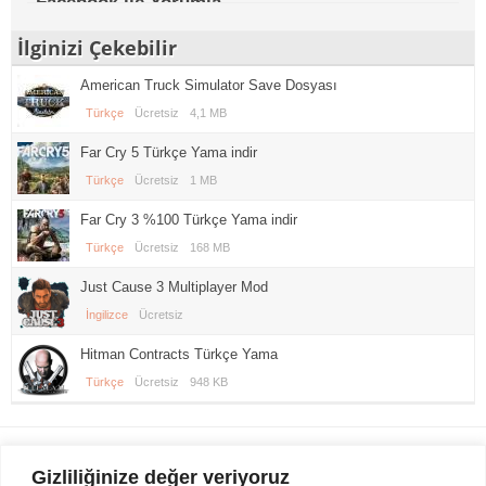
Facebook ile Yorumla
İlginizi Çekebilir
American Truck Simulator Save Dosyası
Türkçe
Ücretsiz
4,1 MB
Far Cry 5 Türkçe Yama indir
Türkçe
Ücretsiz
1 MB
Far Cry 3 %100 Türkçe Yama indir
Türkçe
Ücretsiz
168 MB
Just Cause 3 Multiplayer Mod
İngilizce
Ücretsiz
Hitman Contracts Türkçe Yama
Türkçe
Ücretsiz
948 KB
Gezi Seyahat
indirvip apk
Gizliliğinize değer veriyoruz