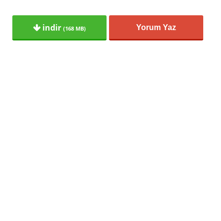
indir
Yorum Yaz
(168 MB)