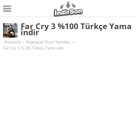
Far Cry 3 %100 Türkçe Yama
Android
indir
Pc Oyunları
Anasayfa
››
Bilgisayar Oyun Yamaları
››
Far Cry 3 %100 Türkçe Yama indir
Windows
Android Oyunları
Apk Oyunları