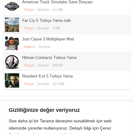
American Truck Simulator Save Dosyası
Türkçe
Ücretsiz
4,1 MB
Far Cry 5 Türkçe Yama indir
Türkçe
Ücretsiz
1 MB
Just Cause 3 Multiplayer Mod
İngilizce
Ücretsiz
Hitman Contracts Türkçe Yama
Türkçe
Ücretsiz
948 KB
Resident Evil 5 Türkçe Yama
Türkçe
Ücretsiz
20.0 MB
Gezi Seyahat
indirvip apk
Gizliliğinize değer veriyoruz
Youtube
Rss
Size daha iyi bir Tarama deneyimi sunabilmek için web
sitemizde çerezler kullanıyoruz. Detaylı bilgi için Çerez
Sitemizden Son sürüm Program, Android Uygulama, Android Oyun, Apk