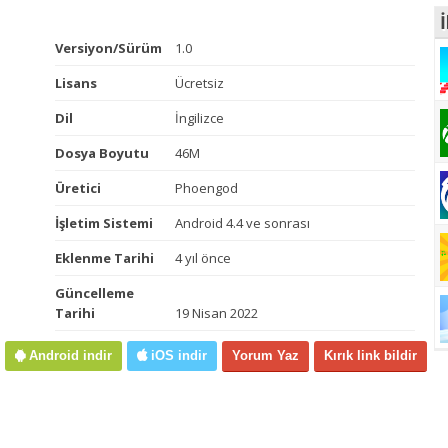
İ
Versiyon/Sürüm
1.0
Lisans
Ücretsiz
Dil
İngilizce
Dosya Boyutu
46M
Üretici
Phoengod
İşletim Sistemi
Android 4.4 ve sonrası
Eklenme Tarihi
4 yıl önce
Güncelleme
Tarihi
19 Nisan 2022
Android indir
iOS indir
Yorum Yaz
Kırık link bildir