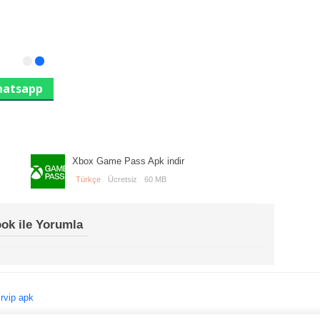
atsapp
Xbox Game Pass Apk indir
Türkçe
Ücretsiz
60 MB
ok ile Yorumla
irvip apk