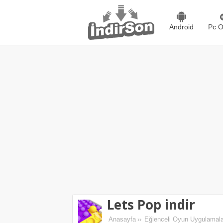
Android
Pc O
Lets Pop indir
Anasayfa
››
Eğlenceli Oyun Uygulamala