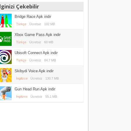
lginizi Çekebilir
Bridge Race Apk indir
Türkçe
Ücretsiz
192 MB
Xbox Game Pass Apk indir
Türkçe
Ücretsiz
60 MB
Ubisoft Connect Apk indir
Türkçe
Ücretsiz
84.7 MB
Skibydi Voice Apk indir
İngilizce
Ücretsiz
130.7 MB
Gun Head Run Apk indir
İngilizce
Ücretsiz
55.1 MB