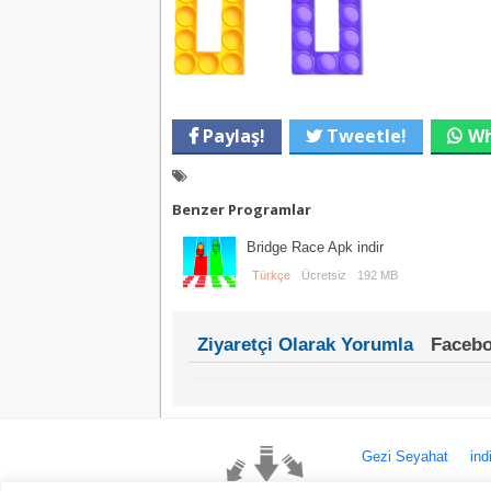
Paylaş!
Tweetle!
Wh
Benzer Programlar
Bridge Race Apk indir
Türkçe
Ücretsiz
192 MB
Ziyaretçi Olarak Yorumla
Facebo
Gezi Seyahat
ind