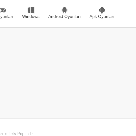
yunları
Windows
Android Oyunları
Apk Oyunları
rı
››
Lets Pop indir