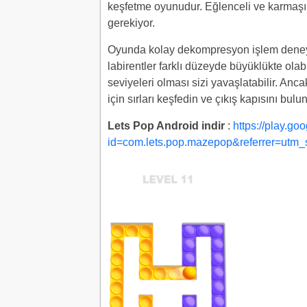
keşfetme oyunudur. Eğlenceli ve karmaşık
gerekiyor.
Oyunda kolay dekompresyon işlem deneyi
labirentler farklı düzeyde büyüklükte olabi
seviyeleri olması sizi yavaşlatabilir. Anc
için sırları keşfedin ve çıkış kapısını bulun
Lets Pop Android indir
:
https://play.go
id=com.lets.pop.mazepop&referrer=utm