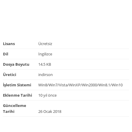
Lisans
Ücretsiz
Dil
İngilizce
Dosya Boyutu
14.5 KB
Üretici
indirson
İşletim Sistemi
Win8/Win7/Vista/WinXP/Win2000/Win8.1/Win10
Eklenme Tarihi
10 yıl önce
Güncelleme
Tarihi
26 Ocak 2018