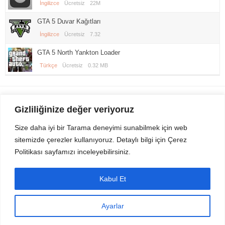
İngilizce
Ücretsiz
22M
GTA 5 Duvar Kağıtları
İngilizce
Ücretsiz
7.32
GTA 5 North Yankton Loader
Türkçe
Ücretsiz
0.32 MB
Gezi Seyahat
indirvip apk
Gizliliğinize değer veriyoruz
Youtube
Rss
Size daha iyi bir Tarama deneyimi sunabilmek için web
sitemizde çerezler kullanıyoruz. Detaylı bilgi için Çerez
Sitemizden Son sürüm Program, Android Uygulama, Android Oyun, Apk
Politikası sayfamızı inceleyebilirsiniz.
Dosyalarını indirip güvenle bilgisayar ve cep telefonlarınızda kullanabilirsiniz.
İletişim için bizlere kasvax[@]hotmail.com adresinden ulaşabilirsiniz.
Tüm hakları saklıdır © 2014 - 2020 İzinsiz ve kaynak gösterilmeden alıntı
Kabul Et
yapılamaz.
Ayarlar
Masaüstü Görünüm