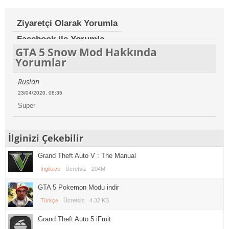
Ziyaretçi Olarak Yorumla
Facebook ile Yorumla
GTA 5 Snow Mod Hakkında
Yorumlar
Ruslan
23/04/2020, 08:35
Super
İlginizi Çekebilir
Grand Theft Auto V : The Manual
İngilizce
Ücretsiz
204M
GTA 5 Pokemon Modu indir
Türkçe
Ücretsiz
4.32 KB
Grand Theft Auto 5 iFruit