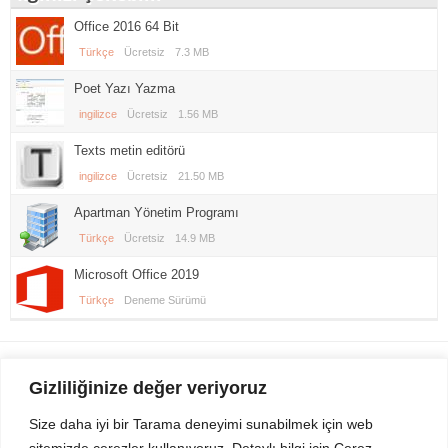
Office 2016 64 Bit
Türkçe
Ücretsiz
7.3 MB
Poet Yazı Yazma
ingilizce
Ücretsiz
1.56 MB
Texts metin editörü
ingilizce
Ücretsiz
21.50 MB
Apartman Yönetim Programı
Türkçe
Ücretsiz
14.9 MB
Microsoft Office 2019
Türkçe
Deneme Sürümü
Gezi Seyahat
indirvip apk
Gizliliğinize değer veriyoruz
Youtube
Rss
Size daha iyi bir Tarama deneyimi sunabilmek için web
sitemizde çerezler kullanıyoruz. Detaylı bilgi için Çerez