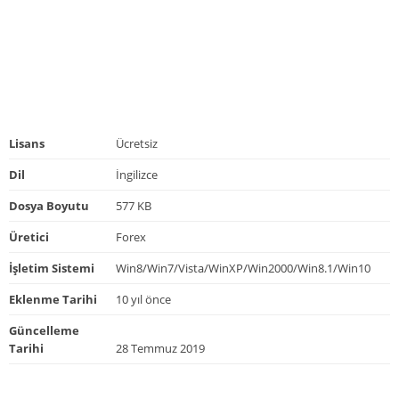
Lisans
Ücretsiz
Dil
İngilizce
Dosya Boyutu
577 KB
Üretici
Forex
İşletim Sistemi
Win8/Win7/Vista/WinXP/Win2000/Win8.1/Win10
Eklenme Tarihi
10 yıl önce
Güncelleme
Tarihi
28 Temmuz 2019