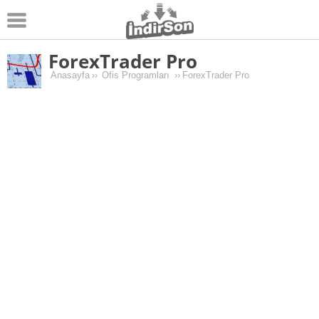
ForexTrader Pro
Android
Anasayfa
››
Ofis Programları
››
ForexTrader Pro
Pc Oyunları
Windows
Android Oyunları
Apk Oyunları