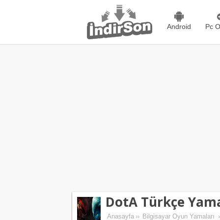
Android
Pc O
DotA Türkçe Yam
Anasayfa
››
Bilgisayar Oyun Yamaları
›