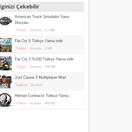
lginizi Çekebilir
American Truck Simulator Save
Dosyası
Türkçe
Ücretsiz
4,1 MB
Far Cry 5 Türkçe Yama indir
Türkçe
Ücretsiz
1 MB
Far Cry 3 %100 Türkçe Yama indir
Türkçe
Ücretsiz
168 MB
Just Cause 3 Multiplayer Mod
İngilizce
Ücretsiz
Hitman Contracts Türkçe Yama
Türkçe
Ücretsiz
948 KB