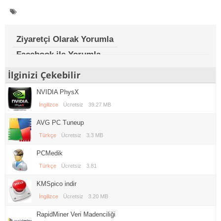
Ziyaretçi Olarak Yorumla
Facebook ile Yorumla
İlginizi Çekebilir
NVIDIA PhysX
İngilizce
Ücretsiz
39.27 MB
AVG PC Tuneup
Türkçe
Ücretsiz
3.3 MB
PCMedik
Türkçe
Ücretsiz
3.81
KMSpico indir
İngilizce
Ücretsiz
3.20 MB
RapidMiner Veri Madenciliği