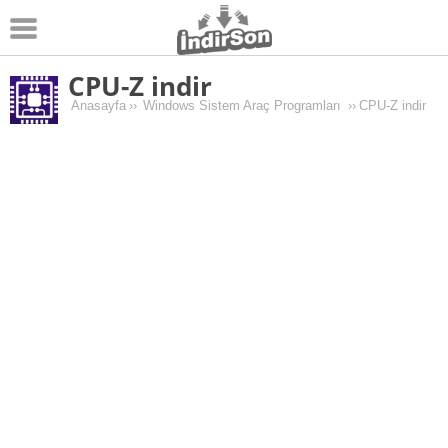
CPU-Z indir
Android
Anasayfa
››
Windows Sistem Araç Programları
››
CPU-Z indir
Pc Oyunları
Windows
Android Oyunları
Apk Oyunları