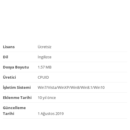
Lisans
Ücretsiz
Dil
İngilizce
Dosya Boyutu
1.57 MB
Üretici
CPUID
İşletim Sistemi
Win7/Vista/WinXP/Win8/Win8.1/Win10
Eklenme Tarihi
10 yıl önce
Güncelleme
Tarihi
1 Ağustos 2019