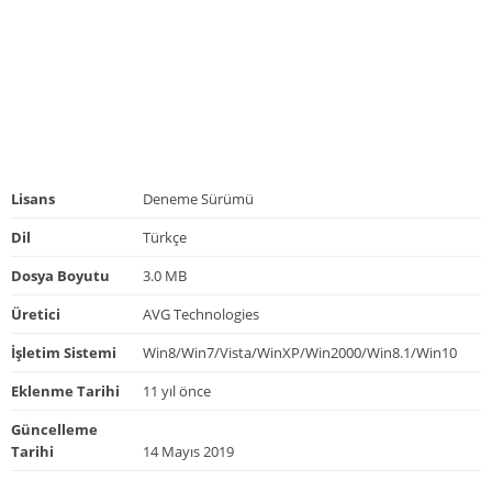
Lisans
Deneme Sürümü
Dil
Türkçe
Dosya Boyutu
3.0 MB
Üretici
AVG Technologies
İşletim Sistemi
Win8/Win7/Vista/WinXP/Win2000/Win8.1/Win10
Eklenme Tarihi
11 yıl önce
Güncelleme
Tarihi
14 Mayıs 2019