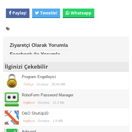
Paylaş!
Tweetle!
Whatsapp
Ziyaretçi Olarak Yorumla
Facebook ile Yorumla
İlginizi Çekebilir
Program Engelleyici
Türkçe
Ücretsiz
28.40 MB
RoboForm Password Manager
İngilizce
Ücretsiz
21.2 Mb
O&O ShutUp10
İngilizce
Ücretsiz
1.8 MB
Adguard