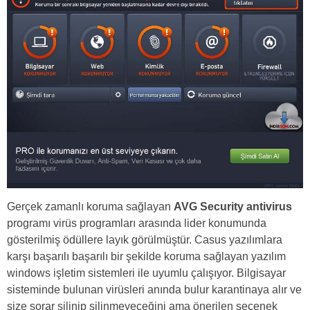
Gerçek zamanlı koruma sağlayan
AVG Security antivirus
programı virüs programları arasında lider konumunda
gösterilmiş ödüllere layık görülmüştür. Casus yazılımlara
karşı başarılı başarılı bir şekilde koruma sağlayan yazılım
windows işletim sistemleri ile uyumlu çalışıyor. Bilgisayar
sisteminde bulunan virüsleri anında bulur karantinaya alır ve
size sorar silinip silinmeyeceğini ama önerilen seçenek