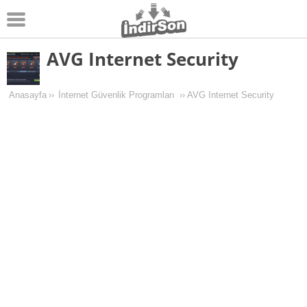
AVG Internet Security
Android
Pc Oyunları
Anasayfa
››
İnternet Güvenlik Programları
››
AVG Internet Security
Windows
Android Oyunları
Apk Oyunları