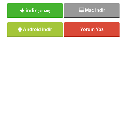
indir
Mac indir
(3.0 MB)
Android indir
Yorum Yaz