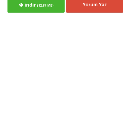
indir
Yorum Yaz
(12.87 MB)