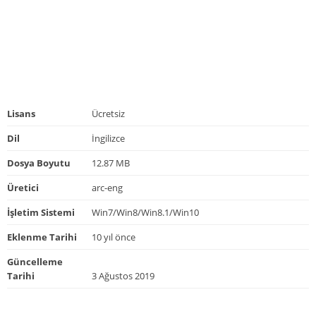
Lisans
Ücretsiz
Dil
İngilizce
Dosya Boyutu
12.87 MB
Üretici
arc-eng
İşletim Sistemi
Win7/Win8/Win8.1/Win10
Eklenme Tarihi
10 yıl önce
Güncelleme
Tarihi
3 Ağustos 2019