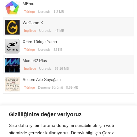
MEmu
Türkçe
Ücretsiz
1.2 MB
WeGame X
İngilizce
Ücretsiz
47 MB
XFire Türkçe Yama
Türkçe
Ücretsiz
32 KB
Mame32 Plus
İngilizce
Ücretsiz
53.16 MB
Secere Aile Soyağacı
Türkçe
Deneme Sürümü
0.89 MB
Gezi Seyahat
indirvip apk
Gizliliğinize değer veriyoruz
Youtube
Rss
Size daha iyi bir Tarama deneyimi sunabilmek için web
sitemizde çerezler kullanıyoruz. Detaylı bilgi için Çerez
Sitemizden Son sürüm Program, Android Uygulama, Android Oyun, Apk