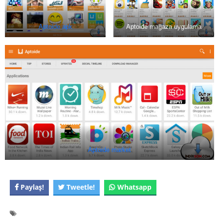
Aptoide apk
Aptoide mağaza uygulama
Aptoide market
Paylaş!
Tweetle!
Whatsapp