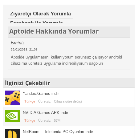
Ziyaretçi Olarak Yorumla
Facebook ile Yorumla
Aptoide Hakkında Yorumlar
İsminiz
29/01/2018, 21:08
Aptoide uygulamasını kullanıyorum sorunsuz çalışıyor android
cihazıma ücretsiz uygulama indirebiliyorum sağolun
İlginizi Çekebilir
Yandex.Games indir
Türkçe
Ücretsiz
Cihaza göre değişir
NVIDIA Games APK indir
Türkçe
Ücretsiz
57M
NetBoom – Telefonda PC Oyunları indir