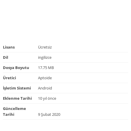
Lisans
Ücretsiz
Dil
ingilizce
Dosya Boyutu
17.75 MB
Üretici
Aptoide
İşletim Sistemi
Android
Eklenme Tarihi
10 yıl önce
Güncelleme
Tarihi
9 Şubat 2020