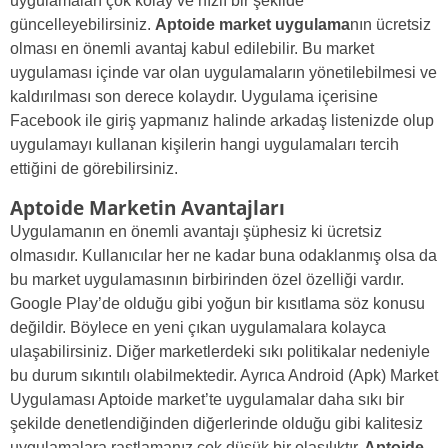
uygulamaları çok kolay ve hızlı bir şekilde
güncelleyebilirsiniz.
Aptoide market uygulama
nın ücretsiz
olması en önemli avantaj kabul edilebilir. Bu market
uygulaması içinde var olan uygulamaların yönetilebilmesi ve
kaldırılması son derece kolaydır. Uygulama içerisine
Facebook ile giriş yapmanız halinde arkadaş listenizde olup
uygulamayı kullanan kişilerin hangi uygulamaları tercih
ettiğini de görebilirsiniz.
Aptoide Marketin Avantajları
Uygulamanın en önemli avantajı şüphesiz ki ücretsiz
olmasıdır. Kullanıcılar her ne kadar buna odaklanmış olsa da
bu market uygulamasının birbirinden özel özelliği vardır.
Google Play’de olduğu gibi yoğun bir kısıtlama söz konusu
değildir. Böylece en yeni çıkan uygulamalara kolayca
ulaşabilirsiniz. Diğer marketlerdeki sıkı politikalar nedeniyle
bu durum sıkıntılı olabilmektedir. Ayrıca Android (Apk) Market
Uygulaması Aptoide market’te uygulamalar daha sıkı bir
şekilde denetlendiğinden diğerlerinde olduğu gibi kalitesiz
uygulamalara rastlamanız çok düşük bir olasılıktır.
Aptoide