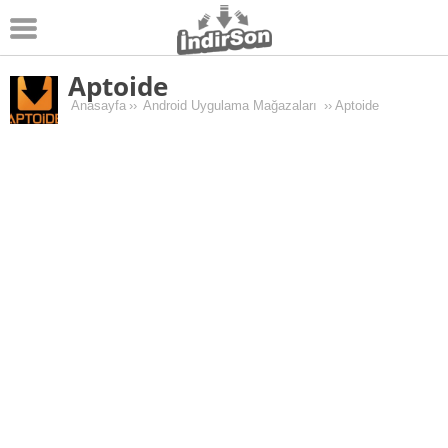
Aptoide
Android
Anasayfa
››
Android Uygulama Mağazaları
››
Aptoide
Pc Oyunları
Windows
Android Oyunları
Apk Oyunları