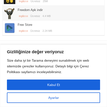
İngilizce
Ücretsiz
25M
Freedom Apk indir
ingilizce
Ücretsiz
4.4 MB
Free Store
ingilizce
Ücretsiz
2.24 MB
Gezi Seyahat
indirvip apk
Gizliliğinize değer veriyoruz
Youtube
Rss
Size daha iyi bir Tarama deneyimi sunabilmek için web
sitemizde çerezler kullanıyoruz. Detaylı bilgi için Çerez
Sitemizden Son sürüm Program, Android Uygulama, Android Oyun, Apk
Politikası sayfamızı inceleyebilirsiniz.
Dosyalarını indirip güvenle bilgisayar ve cep telefonlarınızda kullanabilirsiniz.
İletişim için bizlere kasvax[@]hotmail.com adresinden ulaşabilirsiniz.
Tüm hakları saklıdır © 2014 - 2020 İzinsiz ve kaynak gösterilmeden alıntı
Kabul Et
yapılamaz.
Ayarlar
Masaüstü Görünüm