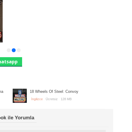
atsapp
ma
18 Wheels Of Steel: Convoy
İngilizce
Ücretsiz
128 MB
ok ile Yorumla