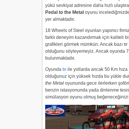
yükü sevkiyat adresine daha hızlı ulaştıra
Pedal to the Metal
oyunu incelediğmizde 3
yer almaktadır.
18 Wheels of Steel oyunları yapımcı firma
farklı deneyim kazandırmak için kaliteli bi
grafikleri görmek mümkün. Ancak bazı tır 
olduğunu söyleyemeyiz. Ancak oyunda 70 f
bulunmaktadır.
Oyunda
tır
ile yollarda ancak 50 Km hıza 
olduğunuz için yüksek hızda bu yükle dur
the Metal
oyununda gece ilerlerken şoförü
benzin istasyonunda yada dinlenme tesisind
simülasyon oyunu olmuş beğeneceğinizi