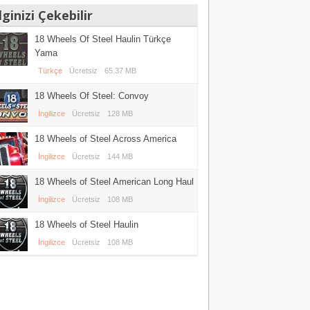
lginizi Çekebilir
18 Wheels Of Steel Haulin Türkçe
Yama
Türkçe
Ücretsiz
65.37 MB
18 Wheels Of Steel: Convoy
İngilizce
Ücretsiz
128 MB
18 Wheels of Steel Across America
İngilizce
Ücretsiz
144 MB
18 Wheels of Steel American Long Haul
İngilizce
Ücretsiz
108 MB
18 Wheels of Steel Haulin
İngilizce
Ücretsiz
108 MB