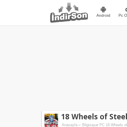
Android
Pc O
18 Wheels of Stee
Anasayfa
››
Bilgisayar PC 18 Wheels of