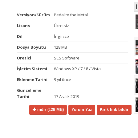
İ
Versiyon/Sürüm
Pedal to the Metal
Lisans
Ücretsiz
Dil
İngilizce
Dosya Boyutu
128 MB
Üretici
SCS Software
İşletim Sistemi
Windows XP / 7 / 8 / Vista
Eklenme Tarihi
9 yıl önce
Güncelleme
Tarihi
17 Aralık 2019
indir
(128 MB)
Yorum Yaz
Kırık link bildir