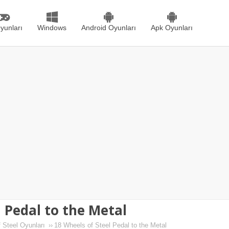
yunları
Windows
Android Oyunları
Apk Oyunları
l Pedal to the Metal
 Steel Oyunları
››
18 Wheels of Steel Pedal to the Metal