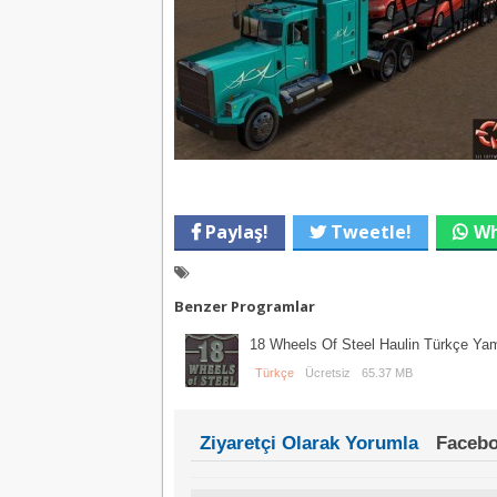
Paylaş!
Tweetle!
Wh
Benzer Programlar
18 Wheels Of Steel Haulin Türkçe Ya
Türkçe
Ücretsiz
65.37 MB
Ziyaretçi Olarak Yorumla
Facebo