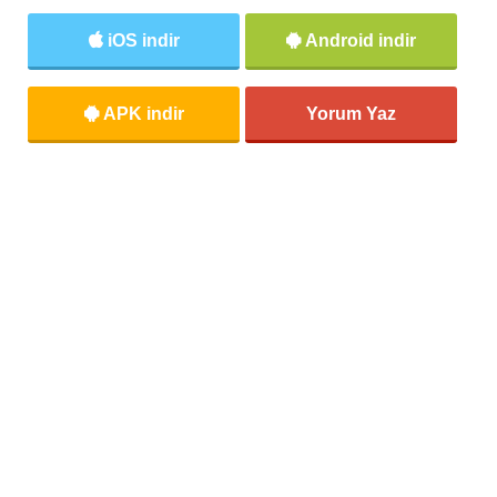
iOS indir
Android indir
APK indir
Yorum Yaz