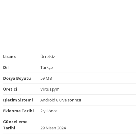
Lisans
Ücretsiz
Dil
Türkçe
Dosya Boyutu
59 MB
Üretici
Virtuagym
İşletim Sistemi
Android 8.0 ve sonrası
Eklenme Tarihi
2 yıl önce
Güncelleme
Tarihi
29 Nisan 2024