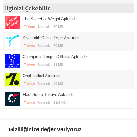
İlginizi Çekebilir
The Secret of Weight Apk indir
Türkçe
Ücretsiz
30 MB
Diyetkolik Online Diyet Apk indir
Türkçe
Ücretsiz
70 MB
Champions League Official Apk indir
Türkçe
Ücretsiz
88 MB
OneFootball Apk indir
Türkçe
Ücretsiz
88 MB
FlashScore Türkiye Apk indir
Türkçe
Ücretsiz
19,4 MB
Gezi Seyahat
indirvip apk
Gizliliğinize değer veriyoruz
Youtube
Rss