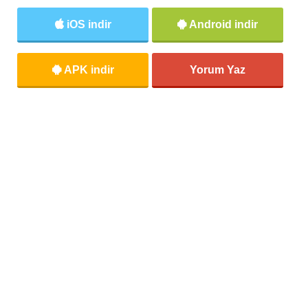
iOS indir
Android indir
APK indir
Yorum Yaz