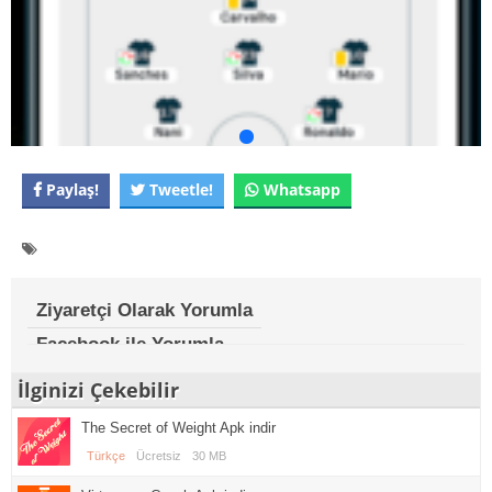
Paylaş!
Tweetle!
Whatsapp
Ziyaretçi Olarak Yorumla
Facebook ile Yorumla
İlginizi Çekebilir
The Secret of Weight Apk indir
Türkçe
Ücretsiz
30 MB