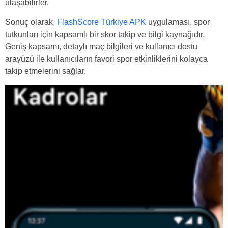
ulaşabilirler.
Sonuç olarak,
FlashScore Türkiye APK
uygulaması, spor
tutkunları için kapsamlı bir skor takip ve bilgi kaynağıdır.
Geniş kapsamı, detaylı maç bilgileri ve kullanıcı dostu
arayüzü ile kullanıcıların favori spor etkinliklerini kolayca
takip etmelerini sağlar.