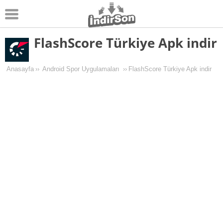
FlashScore Türkiye Apk indir
Android
Pc Oyunları
Anasayfa
››
Android Spor Uygulamaları
››
FlashScore Türkiye Apk indir
Windows
Android Oyunları
Apk Oyunları