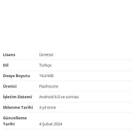
Lisans
Ücretsiz
Dil
Türkçe
Dosya Boyutu
19,4 MB
Üretici
Flashscore
İşletim Sistemi
Android 6.0 ve sonrası
Eklenme Tarihi
3 yıl önce
Güncelleme
Tarihi
4 Şubat 2024