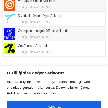
Virtuagym Coach Apk indir
Türkçe
Ücretsiz
59 MB
Diyetkolik Online Diyet Apk indir
Türkçe
Ücretsiz
70 MB
Champions League Official Apk indir
Türkçe
Ücretsiz
88 MB
OneFootball Apk indir
Türkçe
Ücretsiz
88 MB
Gezi Seyahat
indirvip apk
Gizliliğinize değer veriyoruz
Youtube
Rss
Size daha iyi bir Tarama deneyimi sunabilmek için web
sitemizde çerezler kullanıyoruz. Detaylı bilgi için Çerez
Sitemizden Son sürüm Program, Android Uygulama, Android Oyun, Apk
Politikası sayfamızı inceleyebilirsiniz.
Dosyalarını indirip güvenle bilgisayar ve cep telefonlarınızda kullanabilirsiniz.
İletişim için bizlere kasvax[@]hotmail.com adresinden ulaşabilirsiniz.
Tüm hakları saklıdır © 2014 - 2020 İzinsiz ve kaynak gösterilmeden alıntı
Kabul Et
yapılamaz.