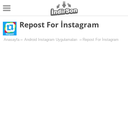
Repost For İnstagram
Android
Pc Oyunları
Anasayfa
››
Android Instagram Uygulamaları
››
Repost For İnstagram
Windows
Android Oyunları
Apk Oyunları