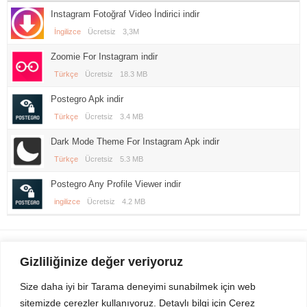
Instagram Fotoğraf Video İndirici indir
İngilizce
Ücretsiz
3,3M
Zoomie For Instagram indir
Türkçe
Ücretsiz
18.3 MB
Postegro Apk indir
Türkçe
Ücretsiz
3.4 MB
Dark Mode Theme For Instagram Apk indir
Türkçe
Ücretsiz
5.3 MB
Postegro Any Profile Viewer indir
ingilizce
Ücretsiz
4.2 MB
Gezi Seyahat
indirvip apk
Gizliliğinize değer veriyoruz
Youtube
Rss
Size daha iyi bir Tarama deneyimi sunabilmek için web
sitemizde çerezler kullanıyoruz. Detaylı bilgi için Çerez
Sitemizden Son sürüm Program, Android Uygulama, Android Oyun, Apk