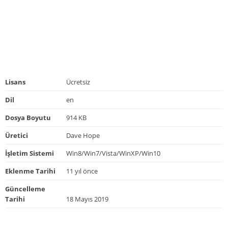
Lisans
Ücretsiz
Dil
en
Dosya Boyutu
914 KB
Üretici
Dave Hope
İşletim Sistemi
Win8/Win7/Vista/WinXP/Win10
Eklenme Tarihi
11 yıl önce
Güncelleme
Tarihi
18 Mayıs 2019