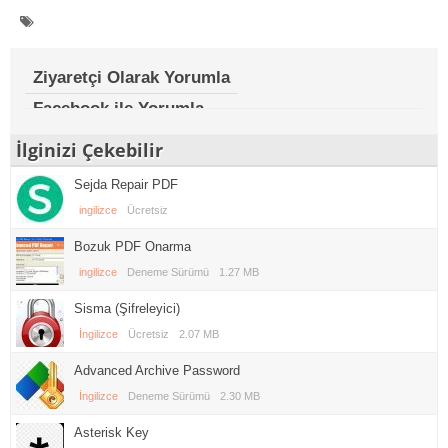
Ziyaretçi Olarak Yorumla
Facebook ile Yorumla
İlginizi Çekebilir
Sejda Repair PDF
ingilizce
Ücretsiz
Bozuk PDF Onarma
ingilizce
Deneme Sürümü
1.27 MB
Sisma (Şifreleyici)
İngilizce
Ücretsiz
2.07 MB
Advanced Archive Password
İngilizce
Deneme Sürümü
2.30 MB
Asterisk Key