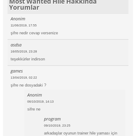
Most Wanted Hile Hakkında
Yorumlar
Anonim
11/06/2019, 17:55
şifre nedir cevap versenize
asdsa
16/05/2019, 23:28
teşekkürler indirson
games
13/04/2019, 02:22
şifre ne dosyadaki ?
Anonim
06/10/2019, 14:13
sifre ne
program
09/10/2019, 23:25
arkadaşlar oyunun trainer hile yaması için