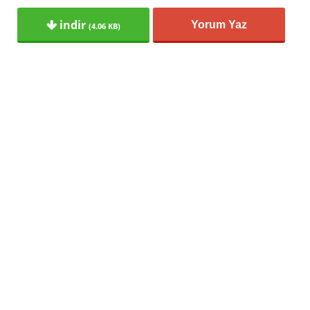
indir
Yorum Yaz
(4.06 KB)