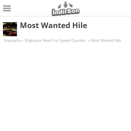
Most Wanted Hile
Android
Pc Oyunları
Anasayfa
››
Bilgisayar Need For Speed Oyunları
››
Most Wanted Hile
Windows
Android Oyunları
Apk Oyunları