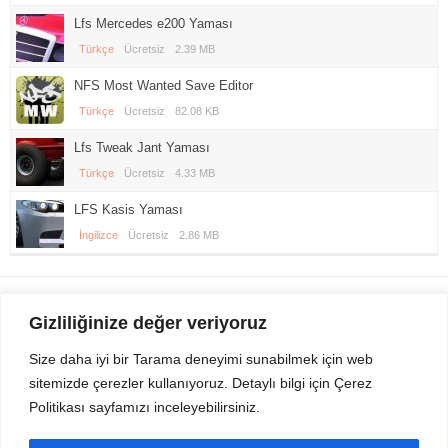
Lfs Mercedes e200 Yaması
Türkçe
Ücretsiz
2.39 MB
NFS Most Wanted Save Editor
Türkçe
Ücretsiz
82.08 KB
Lfs Tweak Jant Yaması
Türkçe
Ücretsiz
4.33 MB
LFS Kasis Yaması
İngilizce
Ücretsiz
2.86 MB
Gezi Seyahat
indirvip apk
Gizliliğinize değer veriyoruz
Youtube
Rss
Size daha iyi bir Tarama deneyimi sunabilmek için web
sitemizde çerezler kullanıyoruz. Detaylı bilgi için Çerez
Sitemizden Son sürüm Program, Android Uygulama, Android Oyun, Apk
Politikası sayfamızı inceleyebilirsiniz.
Dosyalarını indirip güvenle bilgisayar ve cep telefonlarınızda kullanabilirsiniz.
İletişim için bizlere kasvax[@]hotmail.com adresinden ulaşabilirsiniz.
Tüm hakları saklıdır © 2014 - 2020 İzinsiz ve kaynak gösterilmeden alıntı