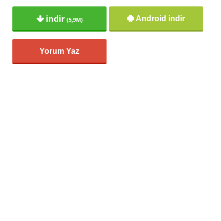
indir
Android indir
(5,9M)
Yorum Yaz