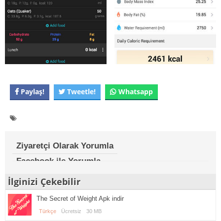
Paylaş!
Tweetle!
Whatsapp
Ziyaretçi Olarak Yorumla
Facebook ile Yorumla
İlginizi Çekebilir
The Secret of Weight Apk indir
Türkçe
Ücretsiz
30 MB