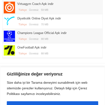
Virtuagym Coach Apk indir
Türkçe
Ücretsiz
59 MB
Diyetkolik Online Diyet Apk indir
Türkçe
Ücretsiz
70 MB
Champions League Official Apk indir
Türkçe
Ücretsiz
88 MB
OneFootball Apk indir
Türkçe
Ücretsiz
88 MB
Gezi Seyahat
indirvip apk
Gizliliğinize değer veriyoruz
Youtube
Rss
Size daha iyi bir Tarama deneyimi sunabilmek için web
sitemizde çerezler kullanıyoruz. Detaylı bilgi için Çerez
Sitemizden Son sürüm Program, Android Uygulama, Android Oyun, Apk
Politikası sayfamızı inceleyebilirsiniz.
Dosyalarını indirip güvenle bilgisayar ve cep telefonlarınızda kullanabilirsiniz.
İletişim için bizlere kasvax[@]hotmail.com adresinden ulaşabilirsiniz.
Tüm hakları saklıdır © 2014 - 2020 İzinsiz ve kaynak gösterilmeden alıntı