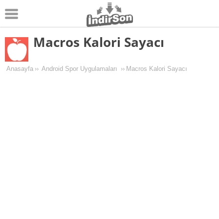
Macros Kalori Sayacı
Android
Pc Oyunları
Anasayfa
››
Android Spor Uygulamaları
››
Macros Kalori Sayacı
Windows
Android Oyunları
Apk Oyunları