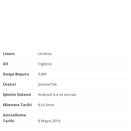
Lisans
Ücretsiz
Dil
İngilizce
Dosya Boyutu
5,9M
Üretici
JosmanTek
İşletim Sistemi
Android 4.4 ve sonrası
Eklenme Tarihi
8 yıl önce
Güncelleme
Tarihi
8 Mayıs 2019